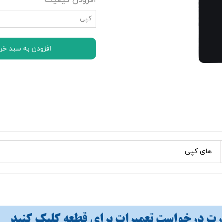
افزودن کیفیت
اچ تی سی HTC
کپی
ال جی LG
موتورولا Motorola
افزودن به سبد خر
نوکیا Nokia
سونی Sony
ایسوس ASUS
لنوو Lenovo
مایکروسافت سورفیس Microsoft Surface
های کپی
 درخواست تعمیرات برای قطعه کلیک کنید​​​​​​​