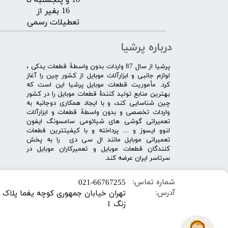
18 و پنجشنبه تا
16 بغیر از
تعطیلات رسمی
درباره پرشیا
​پرشیا از سال 87 واردات بدون واسطۀ قطعات یدکی ،
لوازم جانبی و ابزارآلات موبایل از کشور چین را آغاز
کرد. مأموریت قطعات موبایل پرشیا این است که
بهترین منابع تولید کنندۀ قطعات موبایل را در کشور
چین شناسایی کند، و با ایجاد همکاری دوجانبه به
واردات تخصصی و بدون واسطۀ قطعات و ابزارآلات
تعمیراتی گوشی های شیائومی سامسونگ ایفون
لنوو ایسوز و .... پرداخته و با کیفیت­ترین قطعات
تعمیراتی موبایل مانند ال سی دی را به پخش
کنندگان قطعات موبایل و تعمیرکاران موبایل در
سرتاسر ایران عرضه کند.
شماره تماس:
​021-66767255
آدرس:
زنگ 1