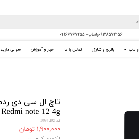
09128574156واتساپ- 02166767255
و قاب
باتری و شارژر
تماس با ما
اخبار و آموزش
سوالی دارید؟
 Touch
 متعلقات
ابزارآلات
ال سی دی تاچ سامسونگ SAMSUNG
سونگ
 سامسونگ
گلس تعویض
ایسوز
سرویس پک شرکتی
لنوو
ئومی
اصلی
وی
 هواوی
OLED) IC)
Redmi note 12 4g
دیگر ( HTC / SONY / LG و ....)
OLED2-INCELL-TFT
تبلت سامسونگ
کد کالا: 3064
دی شیائومی Xiaomi
ال سی دی سایر برندها
۱,۹۰۰,۰۰۰ تومان
بلک بری Black Berry