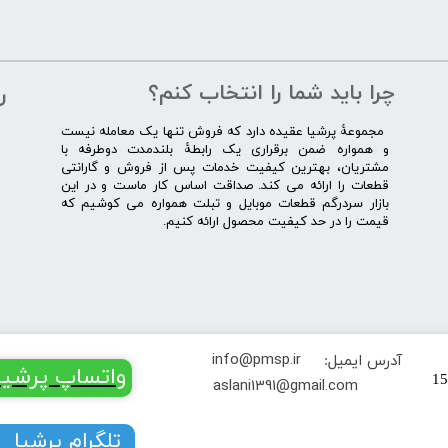
چرا باید شما را انتخاب کنم؟
ر
​​ ​مجموعۀ پرشیا عقیده دارد که فروش تنها یک معامله نیست
و همواره ضمن برقراری یک رابطۀ بلندمدت دوطرفه با
مشتریان، بهترین کیفیت خدمات پس از فروش و گارانتی
قطعات را ارائه می­ کند. صداقت اساس کار ماست و در این
بازار سردرگم قطعات موبایل و تبلت همواره می کوشیم که
قیمت را در حد کیفیت محصول ارائه کنیم.
info@pmsp.ir
آدرس ایمیل:
​​​​واتساپ پرشیا
تهران خیابان جمهوری کوچه یغما پلاک 15
​aslani1391@gmail.com
​​​​تلگرام پرشیا