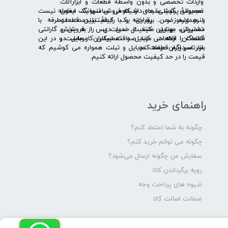
واردات تخصصی و بدون واسطۀ قطعات و ابزارآلات
​​ ​مجموعۀ پرشیا عقیده دارد که فروش تنها یک معامله نیست
تعمیراتی گوشی های شیائومی سامسونگ ایفون
و همواره ضمن برقراری یک رابطۀ بلندمدت دوطرفه با
لنوو ایسوز و .... پرداخته و با کیفیت­ترین قطعات
مشتریان، بهترین کیفیت خدمات پس از فروش و گارانتی
تعمیراتی موبایل مانند ال سی دی را به پخش
قطعات را ارائه می­ کند. صداقت اساس کار ماست و در این
کنندگان قطعات موبایل و تعمیرکاران موبایل در
بازار سردرگم قطعات موبایل و تبلت همواره می کوشیم که
سرتاسر ایران عرضه کند.
قیمت را در حد کیفیت محصول ارائه کنیم.
راهنمای خرید
چگونه به شما اعتماد کنم؟
چگونه می توانم خرید کنم؟
سفارش من چگونه ارسال می‌شود؟
رویه برگرداندن کالا
شیوه های پرداخت وجه
ضمانت اصالت کالا