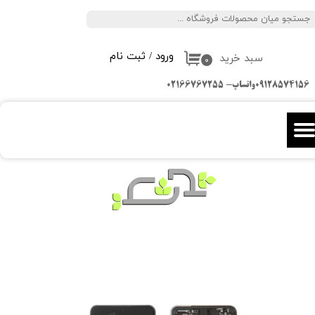
جستجو
حساب کاربری من
ورود
/
ثبت نام
سبد خرید
تغییر گذر واژه
۰
09128574156واتساپ- 02166767255
سفارشات
خروج از حساب کاربری