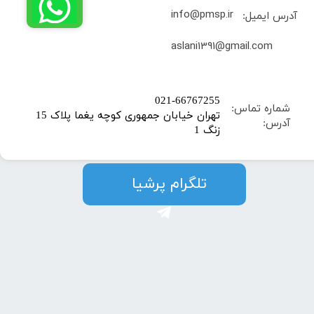
info@pmsp.ir
آدرس ایمیل:
​aslani1391@gmail.com
​021-66767255
شماره تماس:
تهران خیابان جمهوری کوچه یغما پلاک 15
آدرس:
زنگ 1
​​​​تلگرام پرشیا