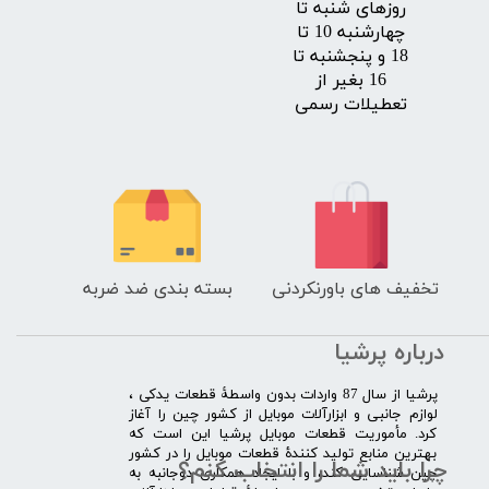
روزهای شنبه تا
چهارشنبه 10 تا
18 و پنجشنبه تا
16 بغیر از
تعطیلات رسمی
تخفیف های باورنکردنی
بسته بندی ضد ضربه
درباره پرشیا
​پرشیا از سال 87 واردات بدون واسطۀ قطعات یدکی ،
لوازم جانبی و ابزارآلات موبایل از کشور چین را آغاز
کرد. مأموریت قطعات موبایل پرشیا این است که
بهترین منابع تولید کنندۀ قطعات موبایل را در کشور
چرا باید شما را انتخاب کنم؟
چین شناسایی کند، و با ایجاد همکاری دوجانبه به