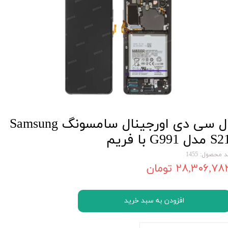
ال سی دی اورجینال سامسونگ Samsung
 مدل G991 با فریم
 محصول: 1455
۲۸,۳۰۶,۷۸ تومان
افزودن به سبد خرید