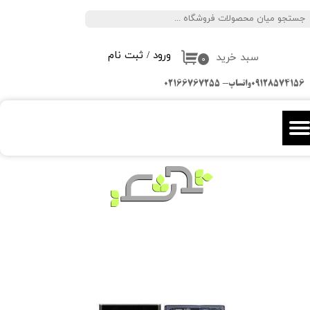
جستجو
حساب کاربری من
ورود
/
ثبت نام
سبد خرید
تغییر گذر واژه
۰
09128574156واتساپ- 02166767255
سفارشات
خروج از حساب کاربری