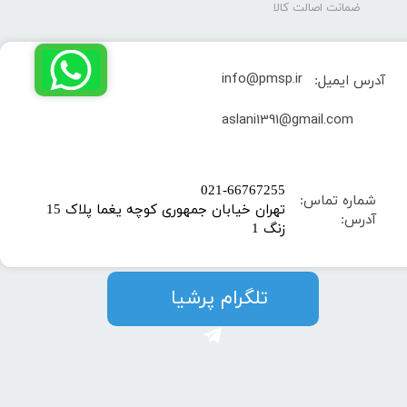
ضمانت اصالت کالا
info@pmsp.ir
آدرس ایمیل:
​aslani1391@gmail.com
​021-66767255
شماره تماس:
تهران خیابان جمهوری کوچه یغما پلاک 15
آدرس:
زنگ 1
​​​​تلگرام پرشیا