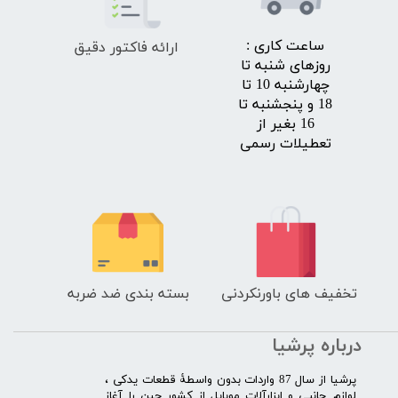
ارائه فاکتور دقیق
​ساعت کاری :
روزهای شنبه تا
چهارشنبه 10 تا
18 و پنجشنبه تا
16 بغیر از
تعطیلات رسمی
تخفیف های باورنکردنی
بسته بندی ضد ضربه
درباره پرشیا
​پرشیا از سال 87 واردات بدون واسطۀ قطعات یدکی ،
لوازم جانبی و ابزارآلات موبایل از کشور چین را آغاز