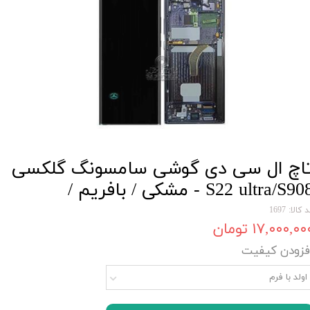
اچ ال سی دی گوشی سامسونگ گلکسی
S22 ultra/S90 - مشکی / بافریم /
 کالا: 1697
۱۷,۰۰۰,۰۰ تومان
فزودن کیفیت
اولد با فرم