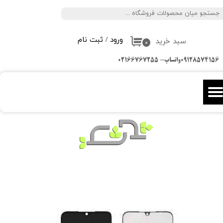
جستجو
حساب کاربری من
ورود
/
ثبت نام
سبد خرید
تغییر گذر واژه
۰
09128574156واتساپ- 02166767255
سفارشات
خروج از حساب کاربری