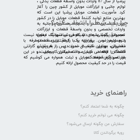
​پرشیا از سال 87 واردات بدون واسطۀ قطعات یدکی ،
لوازم جانبی و ابزارآلات موبایل از کشور چین را آغاز
کرد. مأموریت قطعات موبایل پرشیا این است که
بهترین منابع تولید کنندۀ قطعات موبایل را در کشور
چرا باید شما را انتخاب کنم؟
چین شناسایی کند، و با ایجاد همکاری دوجانبه به
واردات تخصصی و بدون واسطۀ قطعات و ابزارآلات
​​ ​مجموعۀ پرشیا عقیده دارد که فروش تنها یک معامله نیست
تعمیراتی گوشی های شیائومی سامسونگ ایفون
و همواره ضمن برقراری یک رابطۀ بلندمدت دوطرفه با
لنوو ایسوز و .... پرداخته و با کیفیت­ترین قطعات
مشتریان، بهترین کیفیت خدمات پس از فروش و گارانتی
تعمیراتی موبایل مانند ال سی دی را به پخش
قطعات را ارائه می­ کند. صداقت اساس کار ماست و در این
کنندگان قطعات موبایل و تعمیرکاران موبایل در
بازار سردرگم قطعات موبایل و تبلت همواره می کوشیم که
سرتاسر ایران عرضه کند.
قیمت را در حد کیفیت محصول ارائه کنیم.
راهنمای خرید
چگونه به شما اعتماد کنم؟
چگونه می توانم خرید کنم؟
سفارش من چگونه ارسال می‌شود؟
رویه برگرداندن کالا