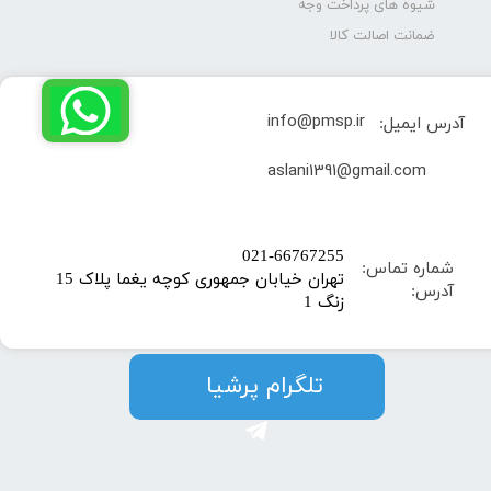
شیوه های پرداخت وجه
ضمانت اصالت کالا
info@pmsp.ir
آدرس ایمیل:
​aslani1391@gmail.com
​021-66767255
شماره تماس:
تهران خیابان جمهوری کوچه یغما پلاک 15
آدرس:
زنگ 1
​​​​تلگرام پرشیا