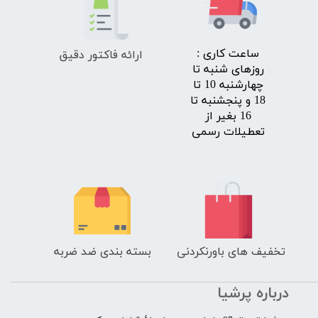
ارائه فاکتور دقیق
​ساعت کاری :
روزهای شنبه تا
چهارشنبه 10 تا
18 و پنجشنبه تا
16 بغیر از
تعطیلات رسمی
تخفیف های باورنکردنی
بسته بندی ضد ضربه
درباره پرشیا