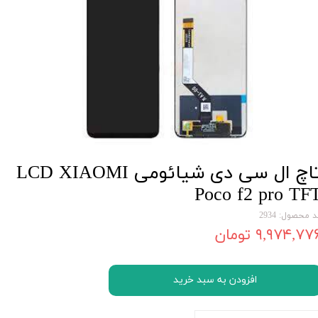
تاچ ال سی دی شیائومی LCD XIAOMI
Poco f2 pro TF
 محصول: 2934
۹,۹۷۴,۷۷ تومان
افزودن به سبد خرید