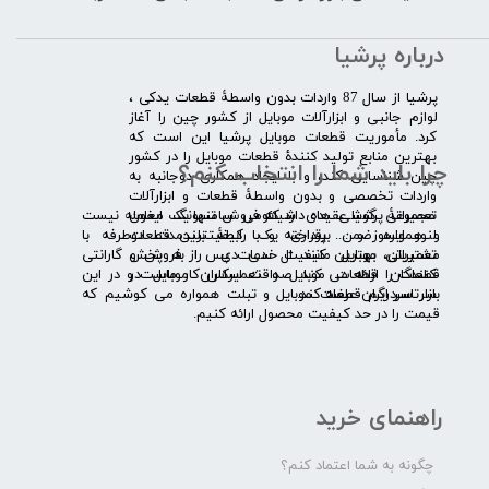
درباره پرشیا
​پرشیا از سال 87 واردات بدون واسطۀ قطعات یدکی ،
لوازم جانبی و ابزارآلات موبایل از کشور چین را آغاز
کرد. مأموریت قطعات موبایل پرشیا این است که
بهترین منابع تولید کنندۀ قطعات موبایل را در کشور
چرا باید شما را انتخاب کنم؟
چین شناسایی کند، و با ایجاد همکاری دوجانبه به
واردات تخصصی و بدون واسطۀ قطعات و ابزارآلات
​​ ​مجموعۀ پرشیا عقیده دارد که فروش تنها یک معامله نیست
تعمیراتی گوشی های شیائومی سامسونگ ایفون
و همواره ضمن برقراری یک رابطۀ بلندمدت دوطرفه با
لنوو ایسوز و .... پرداخته و با کیفیت­ترین قطعات
مشتریان، بهترین کیفیت خدمات پس از فروش و گارانتی
تعمیراتی موبایل مانند ال سی دی را به پخش
قطعات را ارائه می­ کند. صداقت اساس کار ماست و در این
کنندگان قطعات موبایل و تعمیرکاران موبایل در
بازار سردرگم قطعات موبایل و تبلت همواره می کوشیم که
سرتاسر ایران عرضه کند.
قیمت را در حد کیفیت محصول ارائه کنیم.
راهنمای خرید
چگونه به شما اعتماد کنم؟