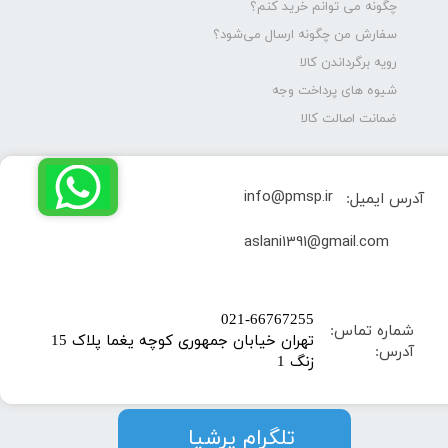
چگونه می توانم خرید کنم؟
سفارش من چگونه ارسال می‌شود؟
رویه برگرداندن کالا
شیوه های پرداخت وجه
ضمانت اصالت کالا
info@pmsp.ir
آدرس ایمیل:
​aslani1391@gmail.com
​021-66767255
شماره تماس:
تهران خیابان جمهوری کوچه یغما پلاک 15
آدرس:
زنگ 1
​​​​تلگرام پرشیا