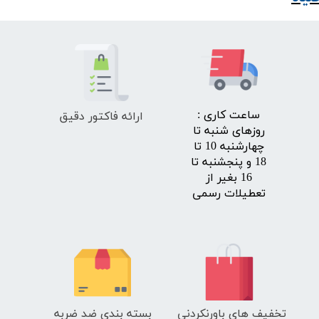
ارائه فاکتور دقیق
​ساعت کاری :
روزهای شنبه تا
چهارشنبه 10 تا
18 و پنجشنبه تا
16 بغیر از
تعطیلات رسمی
تخفیف های باورنکردنی
بسته بندی ضد ضربه