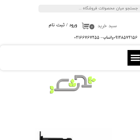
جستجو
حساب کاربری من
ورود
/
ثبت نام
سبد خرید
تغییر گذر واژه
۰
09128574156واتساپ- 02166767255
سفارشات
خروج از حساب کاربری