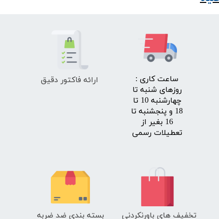
ارائه فاکتور دقیق
​ساعت کاری :
روزهای شنبه تا
چهارشنبه 10 تا
18 و پنجشنبه تا
16 بغیر از
تعطیلات رسمی
تخفیف های باورنکردنی
بسته بندی ضد ضربه