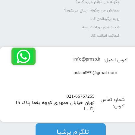
چگونه می توانم خرید کنم؟
سفارش من چگونه ارسال می‌شود؟
رویه برگرداندن کالا
شیوه های پرداخت وجه
ضمانت اصالت کالا
info@pmsp.ir
آدرس ایمیل:
​aslani1391@gmail.com
​021-66767255
شماره تماس:
تهران خیابان جمهوری کوچه یغما پلاک 15
آدرس:
زنگ 1
​​​​تلگرام پرشیا