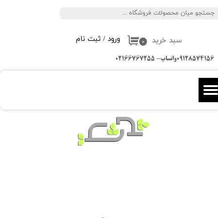
جستجو
حساب کاربری من
ورود
/
ثبت نام
سبد خرید
تغییر گذر واژه
۰
09128574156واتساپ- 02166767255
سفارشات
خروج از حساب کاربری