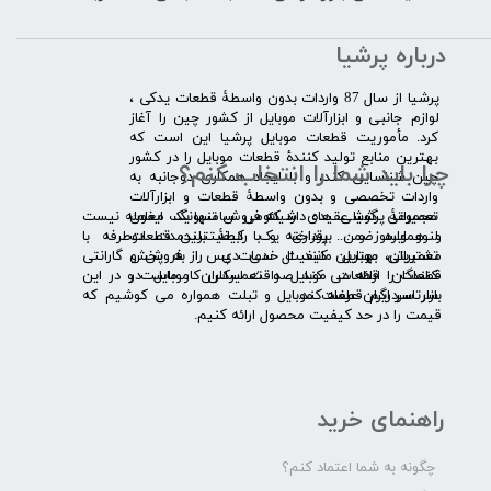
درباره پرشیا
​پرشیا از سال 87 واردات بدون واسطۀ قطعات یدکی ،
لوازم جانبی و ابزارآلات موبایل از کشور چین را آغاز
کرد. مأموریت قطعات موبایل پرشیا این است که
بهترین منابع تولید کنندۀ قطعات موبایل را در کشور
چرا باید شما را انتخاب کنم؟
چین شناسایی کند، و با ایجاد همکاری دوجانبه به
واردات تخصصی و بدون واسطۀ قطعات و ابزارآلات
​​ ​مجموعۀ پرشیا عقیده دارد که فروش تنها یک معامله نیست
تعمیراتی گوشی های شیائومی سامسونگ ایفون
و همواره ضمن برقراری یک رابطۀ بلندمدت دوطرفه با
لنوو ایسوز و .... پرداخته و با کیفیت­ترین قطعات
مشتریان، بهترین کیفیت خدمات پس از فروش و گارانتی
تعمیراتی موبایل مانند ال سی دی را به پخش
قطعات را ارائه می­ کند. صداقت اساس کار ماست و در این
کنندگان قطعات موبایل و تعمیرکاران موبایل در
بازار سردرگم قطعات موبایل و تبلت همواره می کوشیم که
سرتاسر ایران عرضه کند.
قیمت را در حد کیفیت محصول ارائه کنیم.
راهنمای خرید
چگونه به شما اعتماد کنم؟