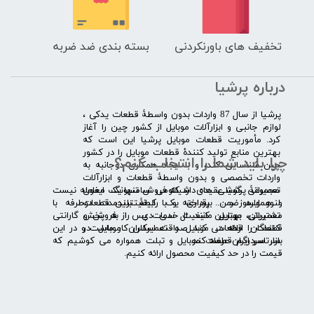
تخفیف های باورنکردنی
بسته بندی ضد ضربه
درباره پرشیا
​پرشیا از سال 87 واردات بدون واسطۀ قطعات یدکی ،
لوازم جانبی و ابزارآلات موبایل از کشور چین را آغاز
کرد. مأموریت قطعات موبایل پرشیا این است که
بهترین منابع تولید کنندۀ قطعات موبایل را در کشور
چرا باید شما را انتخاب کنم؟
چین شناسایی کند، و با ایجاد همکاری دوجانبه به
واردات تخصصی و بدون واسطۀ قطعات و ابزارآلات
​​ ​مجموعۀ پرشیا عقیده دارد که فروش تنها یک معامله نیست
تعمیراتی گوشی های شیائومی سامسونگ ایفون
و همواره ضمن برقراری یک رابطۀ بلندمدت دوطرفه با
لنوو ایسوز و .... پرداخته و با کیفیت­ترین قطعات
مشتریان، بهترین کیفیت خدمات پس از فروش و گارانتی
تعمیراتی موبایل مانند ال سی دی را به پخش
قطعات را ارائه می­ کند. صداقت اساس کار ماست و در این
کنندگان قطعات موبایل و تعمیرکاران موبایل در
بازار سردرگم قطعات موبایل و تبلت همواره می کوشیم که
سرتاسر ایران عرضه کند.
قیمت را در حد کیفیت محصول ارائه کنیم.