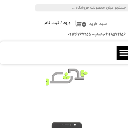
جستجو
حساب کاربری من
ورود
/
ثبت نام
سبد خرید
تغییر گذر واژه
۰
09128574156واتساپ- 02166767255
سفارشات
خروج از حساب کاربری