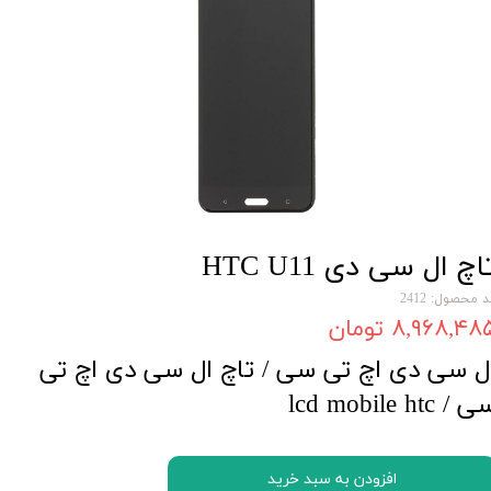
اچ ال سی دی HTC U11
 محصول: 2412
۸,۹۶۸,۴۸ تومان
ل سی دی اچ تی سی / تاچ ال سی دی اچ تی
 / lcd mobile htc
افزودن به سبد خرید