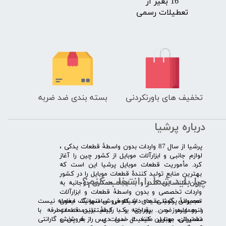
16 بغیر از
تعطیلات رسمی
تخفیف های باورنکردنی
بسته بندی ضد ضربه
درباره پرشیا
​پرشیا از سال 87 واردات بدون واسطۀ قطعات یدکی ،
لوازم جانبی و ابزارآلات موبایل از کشور چین را آغاز
کرد. مأموریت قطعات موبایل پرشیا این است که
بهترین منابع تولید کنندۀ قطعات موبایل را در کشور
چرا باید شما را انتخاب کنم؟
چین شناسایی کند، و با ایجاد همکاری دوجانبه به
واردات تخصصی و بدون واسطۀ قطعات و ابزارآلات
​​ ​مجموعۀ پرشیا عقیده دارد که فروش تنها یک معامله نیست
تعمیراتی گوشی های شیائومی سامسونگ ایفون
و همواره ضمن برقراری یک رابطۀ بلندمدت دوطرفه با
لنوو ایسوز و .... پرداخته و با کیفیت­ترین قطعات
مشتریان، بهترین کیفیت خدمات پس از فروش و گارانتی
تعمیراتی موبایل مانند ال سی دی را به پخش