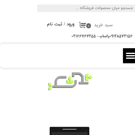
جستجو
حساب کاربری من
ورود
/
ثبت نام
سبد خرید
تغییر گذر واژه
۰
09128574156واتساپ- 02166767255
سفارشات
خروج از حساب کاربری