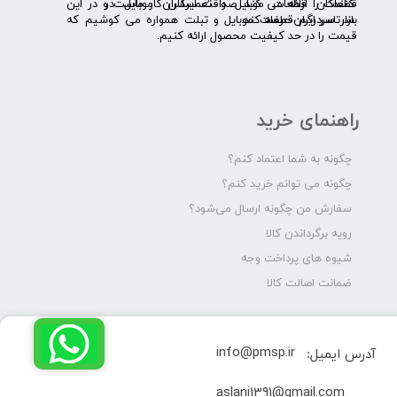
قطعات را ارائه می­ کند. صداقت اساس کار ماست و در این
کنندگان قطعات موبایل و تعمیرکاران موبایل در
بازار سردرگم قطعات موبایل و تبلت همواره می کوشیم که
سرتاسر ایران عرضه کند.
قیمت را در حد کیفیت محصول ارائه کنیم.
راهنمای خرید
چگونه به شما اعتماد کنم؟
چگونه می توانم خرید کنم؟
سفارش من چگونه ارسال می‌شود؟
رویه برگرداندن کالا
شیوه های پرداخت وجه
ضمانت اصالت کالا
info@pmsp.ir
آدرس ایمیل:
​aslani1391@gmail.com