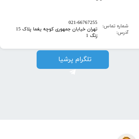
​021-66767255
شماره تماس:
تهران خیابان جمهوری کوچه یغما پلاک 15
آدرس:
زنگ 1
​​​​تلگرام پرشیا