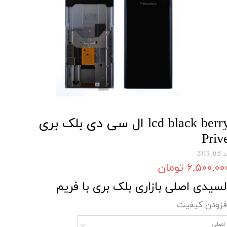
lcd black berry ال سی دی بلک بری
Priv
 کالا: 2315
۶,۵۰۰,۰۰ تومان
لسیدی اصلی بازاری بلک بری با فریم
فزودن کیفیت
اصلی