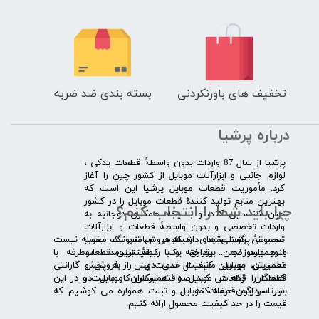
تخفیف های باورنکردنی
بسته بندی ضد ضربه
درباره پرشیا
​پرشیا از سال 87 واردات بدون واسطۀ قطعات یدکی ،
لوازم جانبی و ابزارآلات موبایل از کشور چین را آغاز
کرد. مأموریت قطعات موبایل پرشیا این است که
بهترین منابع تولید کنندۀ قطعات موبایل را در کشور
چرا باید شما را انتخاب کنم؟
چین شناسایی کند، و با ایجاد همکاری دوجانبه به
واردات تخصصی و بدون واسطۀ قطعات و ابزارآلات
​​ ​مجموعۀ پرشیا عقیده دارد که فروش تنها یک معامله نیست
تعمیراتی گوشی های شیائومی سامسونگ ایفون
و همواره ضمن برقراری یک رابطۀ بلندمدت دوطرفه با
لنوو ایسوز و .... پرداخته و با کیفیت­ترین قطعات
مشتریان، بهترین کیفیت خدمات پس از فروش و گارانتی
تعمیراتی موبایل مانند ال سی دی را به پخش
قطعات را ارائه می­ کند. صداقت اساس کار ماست و در این
کنندگان قطعات موبایل و تعمیرکاران موبایل در
بازار سردرگم قطعات موبایل و تبلت همواره می کوشیم که
سرتاسر ایران عرضه کند.
قیمت را در حد کیفیت محصول ارائه کنیم.