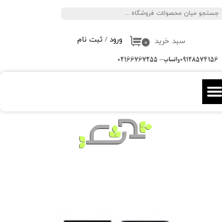
جستجو
حساب کاربری من
ورود
/
ثبت نام
سبد خرید
تغییر گذر واژه
۰
09128574156واتساپ- 02166767255
سفارشات
خروج از حساب کاربری