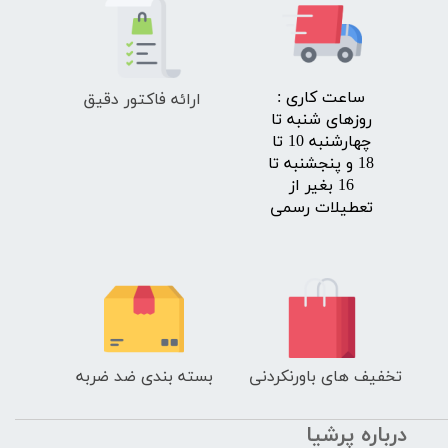
ارائه فاکتور دقیق
​ساعت کاری :
روزهای شنبه تا
چهارشنبه 10 تا
18 و پنجشنبه تا
16 بغیر از
تعطیلات رسمی
تخفیف های باورنکردنی
بسته بندی ضد ضربه
درباره پرشیا