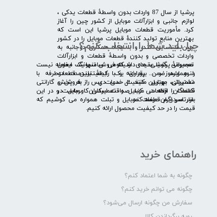
​پرشیا از سال 87 واردات بدون واسطۀ قطعات یدکی ،
لوازم جانبی و ابزارآلات موبایل از کشور چین را آغاز
کرد. مأموریت قطعات موبایل پرشیا این است که
بهترین منابع تولید کنندۀ قطعات موبایل را در کشور
چرا باید شما را انتخاب کنم؟
چین شناسایی کند، و با ایجاد همکاری دوجانبه به
واردات تخصصی و بدون واسطۀ قطعات و ابزارآلات
​​ ​مجموعۀ پرشیا عقیده دارد که فروش تنها یک معامله نیست
تعمیراتی گوشی های شیائومی سامسونگ ایفون
و همواره ضمن برقراری یک رابطۀ بلندمدت دوطرفه با
لنوو ایسوز و .... پرداخته و با کیفیت­ترین قطعات
مشتریان، بهترین کیفیت خدمات پس از فروش و گارانتی
تعمیراتی موبایل مانند ال سی دی را به پخش
قطعات را ارائه می­ کند. صداقت اساس کار ماست و در این
کنندگان قطعات موبایل و تعمیرکاران موبایل در
بازار سردرگم قطعات موبایل و تبلت همواره می کوشیم که
سرتاسر ایران عرضه کند.
قیمت را در حد کیفیت محصول ارائه کنیم.
راهنمای خرید
چگونه به شما اعتماد کنم؟
چگونه می توانم خرید کنم؟
سفارش من چگونه ارسال می‌شود؟
رویه برگرداندن کالا