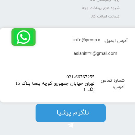
شیوه های پرداخت وجه
ضمانت اصالت کالا
info@pmsp.ir
آدرس ایمیل:
​aslani1391@gmail.com
​021-66767255
شماره تماس:
تهران خیابان جمهوری کوچه یغما پلاک 15
آدرس:
زنگ 1
​​​​تلگرام پرشیا