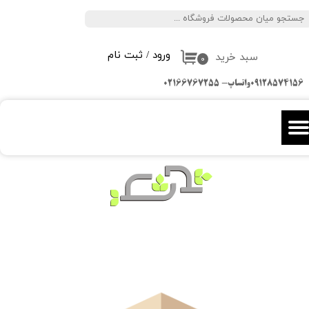
جستجو
حساب کاربری من
ورود
/
ثبت نام
سبد خرید
تغییر گذر واژه
۰
09128574156واتساپ- 02166767255
سفارشات
خروج از حساب کاربری