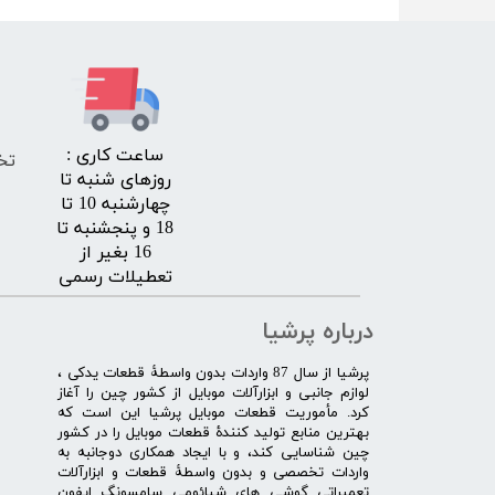
​ساعت کاری :
تخ
روزهای شنبه تا
چهارشنبه 10 تا
18 و پنجشنبه تا
16 بغیر از
تعطیلات رسمی
درباره پرشیا
​پرشیا از سال 87 واردات بدون واسطۀ قطعات یدکی ،
لوازم جانبی و ابزارآلات موبایل از کشور چین را آغاز
کرد. مأموریت قطعات موبایل پرشیا این است که
بهترین منابع تولید کنندۀ قطعات موبایل را در کشور
چین شناسایی کند، و با ایجاد همکاری دوجانبه به
واردات تخصصی و بدون واسطۀ قطعات و ابزارآلات
تعمیراتی گوشی های شیائومی سامسونگ ایفون