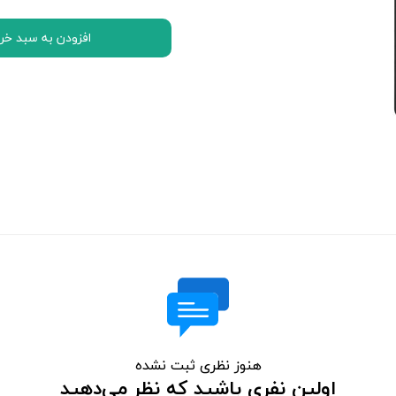
اچ تی سی HTC
افزودن به سبد خر
ال جی LG
موتورولا Motorola
نوکیا Nokia
سونی Sony
ایسوس ASUS
لنوو Lenovo
مایکروسافت سورفیس Microsoft Surface
هنوز نظری ثبت نشده
اولین نفری باشید که نظر می‌دهید