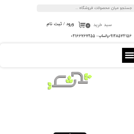
جستجو
حساب کاربری من
ورود
/
ثبت نام
سبد خرید
تغییر گذر واژه
۰
09128574156واتساپ- 02166767255
سفارشات
خروج از حساب کاربری