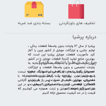
تخفیف های باورنکردنی
بسته بندی ضد ضربه
درباره پرشیا
​پرشیا از سال 87 واردات بدون واسطۀ قطعات یدکی ،
لوازم جانبی و ابزارآلات موبایل از کشور چین را آغاز
کرد. مأموریت قطعات موبایل پرشیا این است که
بهترین منابع تولید کنندۀ قطعات موبایل را در کشور
چرا باید شما را انتخاب کنم؟
چین شناسایی کند، و با ایجاد همکاری دوجانبه به
واردات تخصصی و بدون واسطۀ قطعات و ابزارآلات
​​ ​مجموعۀ پرشیا عقیده دارد که فروش تنها یک معامله نیست
تعمیراتی گوشی های شیائومی سامسونگ ایفون
و همواره ضمن برقراری یک رابطۀ بلندمدت دوطرفه با
لنوو ایسوز و .... پرداخته و با کیفیت­ترین قطعات
مشتریان، بهترین کیفیت خدمات پس از فروش و گارانتی
تعمیراتی موبایل مانند ال سی دی را به پخش
قطعات را ارائه می­ کند. صداقت اساس کار ماست و در این
کنندگان قطعات موبایل و تعمیرکاران موبایل در
بازار سردرگم قطعات موبایل و تبلت همواره می کوشیم که
سرتاسر ایران عرضه کند.
قیمت را در حد کیفیت محصول ارائه کنیم.