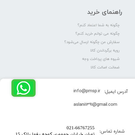
راهنمای خرید
چگونه به شما اعتماد کنم؟
چگونه می توانم خرید کنم؟
سفارش من چگونه ارسال می‌شود؟
رویه برگرداندن کالا
شیوه های پرداخت وجه
ضمانت اصالت کالا
info@pmsp.ir
آدرس ایمیل:
​aslani1391@gmail.com
​021-66767255
شماره تماس:
تهران خیابان جمهوری کوچه یغما پلاک 15