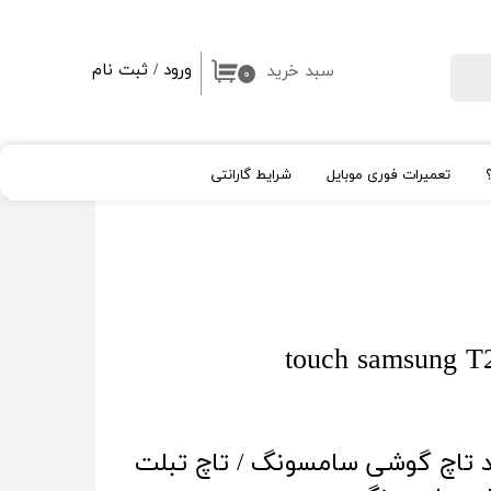
ورود
/
ثبت نام
سبد خرید
جستجو
۰
حساب کاربری من
تغییر گذر واژه
تعمیرات فوری موبایل
شرایط گارانتی
سفارشات
خروج از حساب کاربری
ال سی دی اپل Apple
شیشه لنز و قلم
High Copy
روکار
اپل واچ
آیپد
 تاچ گوشی سامسونگ / تاچ تبلت