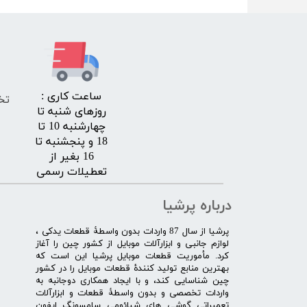
​ساعت کاری :
تخ
روزهای شنبه تا
چهارشنبه 10 تا
18 و پنجشنبه تا
16 بغیر از
تعطیلات رسمی
درباره پرشیا
​پرشیا از سال 87 واردات بدون واسطۀ قطعات یدکی ،
لوازم جانبی و ابزارآلات موبایل از کشور چین را آغاز
کرد. مأموریت قطعات موبایل پرشیا این است که
بهترین منابع تولید کنندۀ قطعات موبایل را در کشور
چین شناسایی کند، و با ایجاد همکاری دوجانبه به
واردات تخصصی و بدون واسطۀ قطعات و ابزارآلات
تعمیراتی گوشی های شیائومی سامسونگ ایفون