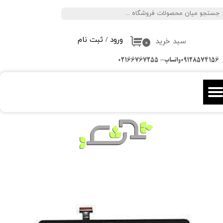
جستجو
حساب کاربری من
ورود
/
ثبت نام
سبد خرید
تغییر گذر واژه
۰
09128574156واتساپ- 02166767255
سفارشات
خروج از حساب کاربری