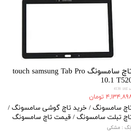
تاچ سامسونگ touch samsung Tab Pro
10.1 T52
 کالا: 4136
۴,۱۳۴,۸۹ تومان
اچ سامسونگ / خرید تاچ گوشی سامسونگ /
اچ تبلت سامسونگ / قیمت تاچ سامسونگ
نگ
: مشکی