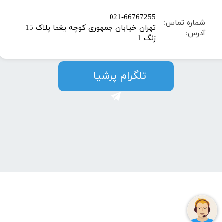
​021-66767255
شماره تماس:
تهران خیابان جمهوری کوچه یغما پلاک 15
آدرس:
زنگ 1
​​​​تلگرام پرشیا