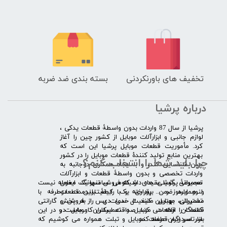
تخفیف های باورنکردنی
بسته بندی ضد ضربه
درباره پرشیا
​پرشیا از سال 87 واردات بدون واسطۀ قطعات یدکی ،
لوازم جانبی و ابزارآلات موبایل از کشور چین را آغاز
کرد. مأموریت قطعات موبایل پرشیا این است که
بهترین منابع تولید کنندۀ قطعات موبایل را در کشور
چرا باید شما را انتخاب کنم؟
چین شناسایی کند، و با ایجاد همکاری دوجانبه به
واردات تخصصی و بدون واسطۀ قطعات و ابزارآلات
​​ ​مجموعۀ پرشیا عقیده دارد که فروش تنها یک معامله نیست
تعمیراتی گوشی های شیائومی سامسونگ ایفون
و همواره ضمن برقراری یک رابطۀ بلندمدت دوطرفه با
لنوو ایسوز و .... پرداخته و با کیفیت­ترین قطعات
مشتریان، بهترین کیفیت خدمات پس از فروش و گارانتی
تعمیراتی موبایل مانند ال سی دی را به پخش
قطعات را ارائه می­ کند. صداقت اساس کار ماست و در این
کنندگان قطعات موبایل و تعمیرکاران موبایل در
بازار سردرگم قطعات موبایل و تبلت همواره می کوشیم که
سرتاسر ایران عرضه کند.