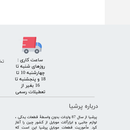
​ساعت کاری :
تخ
روزهای شنبه تا
چهارشنبه 10 تا
18 و پنجشنبه تا
16 بغیر از
تعطیلات رسمی
درباره پرشیا
​پرشیا از سال 87 واردات بدون واسطۀ قطعات یدکی ،
لوازم جانبی و ابزارآلات موبایل از کشور چین را آغاز
کرد. مأموریت قطعات موبایل پرشیا این است که