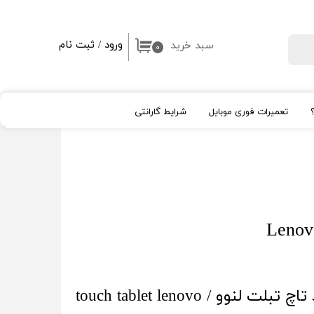
ورود
/
ثبت نام
سبد خرید
جستجو
۰
حساب کاربری من
تغییر گذر واژه
تعمیرات فوری موبایل
شرایط گارانتی
سفارشات
خروج از حساب کاربری
ال سی دی اپل Apple
شیشه لنز و قلم
High Copy
روکار
اپل واچ
آیپد
تاچ تبلت لنوو / خرید تاچ تبلت لنوو / touch tablet lenovo