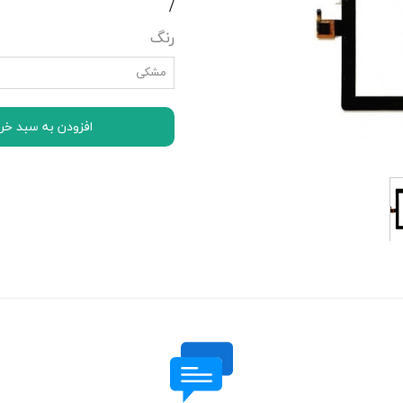
/
اچ تی سی HTC
رنگ
ال جی LG
موتورولا Motorola
مشکی
نوکیا Nokia
سونی Sony
افزودن به سبد خر
ایسوس ASUS
لنوو Lenovo
مایکروسافت سورفیس Microsoft Surface