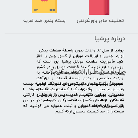
تخفیف های باورنکردنی
بسته بندی ضد ضربه
درباره پرشیا
​پرشیا از سال 87 واردات بدون واسطۀ قطعات یدکی ،
لوازم جانبی و ابزارآلات موبایل از کشور چین را آغاز
کرد. مأموریت قطعات موبایل پرشیا این است که
بهترین منابع تولید کنندۀ قطعات موبایل را در کشور
چرا باید شما را انتخاب کنم؟
چین شناسایی کند، و با ایجاد همکاری دوجانبه به
واردات تخصصی و بدون واسطۀ قطعات و ابزارآلات
​​ ​مجموعۀ پرشیا عقیده دارد که فروش تنها یک معامله نیست
تعمیراتی گوشی های شیائومی سامسونگ ایفون
و همواره ضمن برقراری یک رابطۀ بلندمدت دوطرفه با
لنوو ایسوز و .... پرداخته و با کیفیت­ترین قطعات
مشتریان، بهترین کیفیت خدمات پس از فروش و گارانتی
تعمیراتی موبایل مانند ال سی دی را به پخش
قطعات را ارائه می­ کند. صداقت اساس کار ماست و در این
کنندگان قطعات موبایل و تعمیرکاران موبایل در
بازار سردرگم قطعات موبایل و تبلت همواره می کوشیم که
سرتاسر ایران عرضه کند.
قیمت را در حد کیفیت محصول ارائه کنیم.