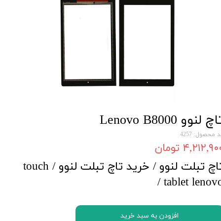
چ لنوو Lenovo B8000
 محصول: 4257
۴,۲۱۲,۹۰ تومان
تاچ تبلت لنوو / خرید تاچ تبلت لنوو / touch
tablet lenovo 
افزودن به سبد خرید