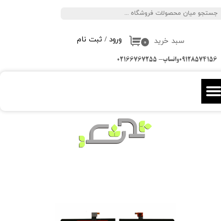
جستجو
حساب کاربری من
ورود
/
ثبت نام
سبد خرید
تغییر گذر واژه
۰
09128574156واتساپ- 02166767255
سفارشات
خروج از حساب کاربری