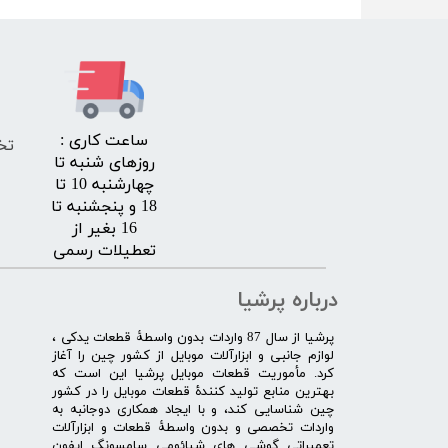
​ساعت کاری :
تخ
روزهای شنبه تا
چهارشنبه 10 تا
18 و پنجشنبه تا
16 بغیر از
تعطیلات رسمی
درباره پرشیا
​پرشیا از سال 87 واردات بدون واسطۀ قطعات یدکی ،
لوازم جانبی و ابزارآلات موبایل از کشور چین را آغاز
کرد. مأموریت قطعات موبایل پرشیا این است که
بهترین منابع تولید کنندۀ قطعات موبایل را در کشور
چین شناسایی کند، و با ایجاد همکاری دوجانبه به
واردات تخصصی و بدون واسطۀ قطعات و ابزارآلات
تعمیراتی گوشی های شیائومی سامسونگ ایفون