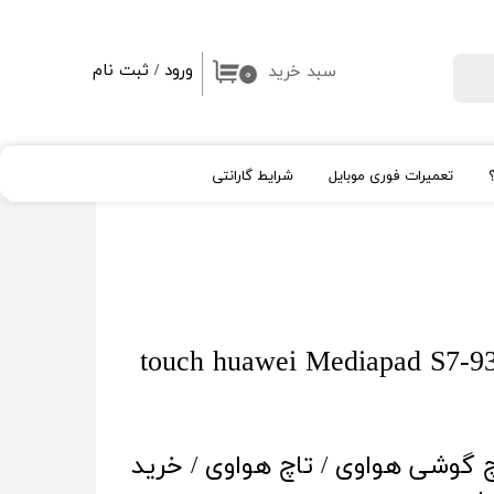
ورود
/
ثبت نام
سبد خرید
جستجو
۰
حساب کاربری من
تغییر گذر واژه
تعمیرات فوری موبایل
شرایط گارانتی
سفارشات
خروج از حساب کاربری
ال سی دی اپل Apple
شیشه لنز و قلم
High Copy
روکار
اپل واچ
آیپد
چ گوشی هواوی / تاچ هواوی / خرید