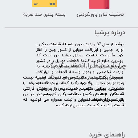
تخفیف های باورنکردنی
بسته بندی ضد ضربه
درباره پرشیا
​پرشیا از سال 87 واردات بدون واسطۀ قطعات یدکی ،
لوازم جانبی و ابزارآلات موبایل از کشور چین را آغاز
کرد. مأموریت قطعات موبایل پرشیا این است که
بهترین منابع تولید کنندۀ قطعات موبایل را در کشور
چرا باید شما را انتخاب کنم؟
چین شناسایی کند، و با ایجاد همکاری دوجانبه به
واردات تخصصی و بدون واسطۀ قطعات و ابزارآلات
​​ ​مجموعۀ پرشیا عقیده دارد که فروش تنها یک معامله نیست
تعمیراتی گوشی های شیائومی سامسونگ ایفون
و همواره ضمن برقراری یک رابطۀ بلندمدت دوطرفه با
لنوو ایسوز و .... پرداخته و با کیفیت­ترین قطعات
مشتریان، بهترین کیفیت خدمات پس از فروش و گارانتی
تعمیراتی موبایل مانند ال سی دی را به پخش
قطعات را ارائه می­ کند. صداقت اساس کار ماست و در این
کنندگان قطعات موبایل و تعمیرکاران موبایل در
بازار سردرگم قطعات موبایل و تبلت همواره می کوشیم که
سرتاسر ایران عرضه کند.
قیمت را در حد کیفیت محصول ارائه کنیم.
راهنمای خرید