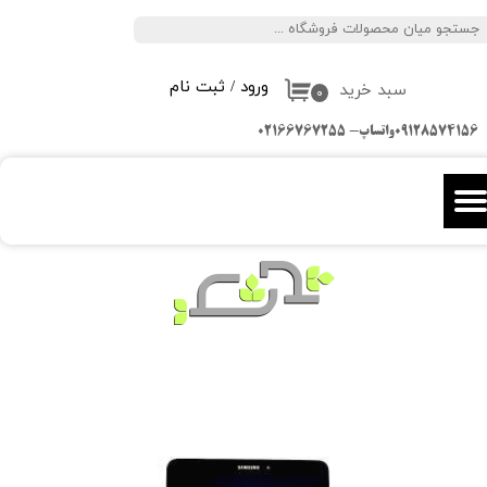
جستجو
حساب کاربری من
ورود
/
ثبت نام
سبد خرید
تغییر گذر واژه
۰
09128574156واتساپ- 02166767255
سفارشات
خروج از حساب کاربری