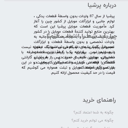
درباره پرشیا
​پرشیا از سال 87 واردات بدون واسطۀ قطعات یدکی ،
لوازم جانبی و ابزارآلات موبایل از کشور چین را آغاز
کرد. مأموریت قطعات موبایل پرشیا این است که
بهترین منابع تولید کنندۀ قطعات موبایل را در کشور
چرا باید شما را انتخاب کنم؟
چین شناسایی کند، و با ایجاد همکاری دوجانبه به
واردات تخصصی و بدون واسطۀ قطعات و ابزارآلات
​​ ​مجموعۀ پرشیا عقیده دارد که فروش تنها یک معامله نیست
تعمیراتی گوشی های شیائومی سامسونگ ایفون
و همواره ضمن برقراری یک رابطۀ بلندمدت دوطرفه با
لنوو ایسوز و .... پرداخته و با کیفیت­ترین قطعات
مشتریان، بهترین کیفیت خدمات پس از فروش و گارانتی
تعمیراتی موبایل مانند ال سی دی را به پخش
قطعات را ارائه می­ کند. صداقت اساس کار ماست و در این
کنندگان قطعات موبایل و تعمیرکاران موبایل در
بازار سردرگم قطعات موبایل و تبلت همواره می کوشیم که
سرتاسر ایران عرضه کند.
قیمت را در حد کیفیت محصول ارائه کنیم.
راهنمای خرید
چگونه به شما اعتماد کنم؟
چگونه می توانم خرید کنم؟