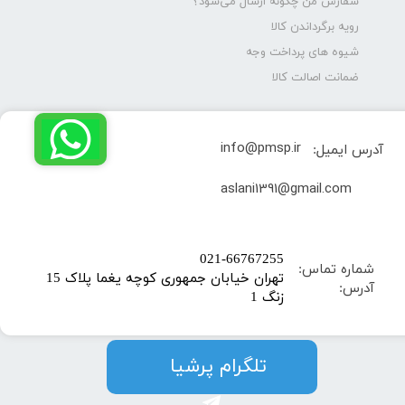
سفارش من چگونه ارسال می‌شود؟
رویه برگرداندن کالا
شیوه های پرداخت وجه
ضمانت اصالت کالا
info@pmsp.ir
آدرس ایمیل:
​aslani1391@gmail.com
​021-66767255
شماره تماس:
تهران خیابان جمهوری کوچه یغما پلاک 15
آدرس:
زنگ 1
​​​​تلگرام پرشیا