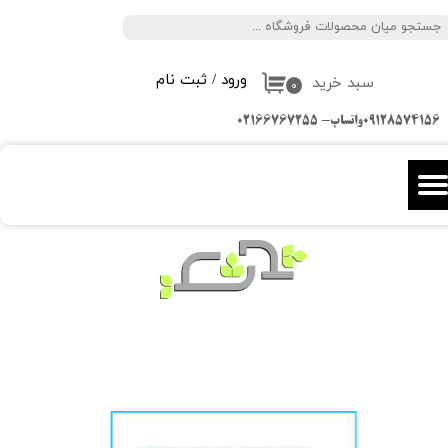
جستجو
حساب کاربری من
ورود
/
ثبت نام
سبد خرید
تغییر گذر واژه
۰
09128574156واتساپ- 02166767255
سفارشات
خروج از حساب کاربری