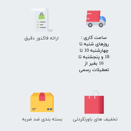
ارائه فاکتور دقیق
​ساعت کاری :
روزهای شنبه تا
چهارشنبه 10 تا
18 و پنجشنبه تا
16 بغیر از
تعطیلات رسمی
تخفیف های باورنکردنی
بسته بندی ضد ضربه