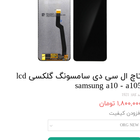
تاچ ال سی دی سامسونگ گلکسی lcd
samsung a10 - a10
 کالا: 1921
۱,۸۰۰,۰۰ تومان
فزودن کیفیت
ORG NEW