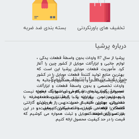
تخفیف های باورنکردنی
بسته بندی ضد ضربه
درباره پرشیا
​پرشیا از سال 87 واردات بدون واسطۀ قطعات یدکی ،
لوازم جانبی و ابزارآلات موبایل از کشور چین را آغاز
کرد. مأموریت قطعات موبایل پرشیا این است که
بهترین منابع تولید کنندۀ قطعات موبایل را در کشور
چرا باید شما را انتخاب کنم؟
چین شناسایی کند، و با ایجاد همکاری دوجانبه به
واردات تخصصی و بدون واسطۀ قطعات و ابزارآلات
​​ ​مجموعۀ پرشیا عقیده دارد که فروش تنها یک معامله نیست
تعمیراتی گوشی های شیائومی سامسونگ ایفون
و همواره ضمن برقراری یک رابطۀ بلندمدت دوطرفه با
لنوو ایسوز و .... پرداخته و با کیفیت­ترین قطعات
مشتریان، بهترین کیفیت خدمات پس از فروش و گارانتی
تعمیراتی موبایل مانند ال سی دی را به پخش
قطعات را ارائه می­ کند. صداقت اساس کار ماست و در این
کنندگان قطعات موبایل و تعمیرکاران موبایل در
بازار سردرگم قطعات موبایل و تبلت همواره می کوشیم که
سرتاسر ایران عرضه کند.
قیمت را در حد کیفیت محصول ارائه کنیم.