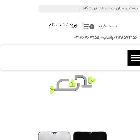
جستجو
حساب کاربری من
ورود
/
ثبت نام
سبد خرید
تغییر گذر واژه
۰
09128574156واتساپ- 02166767255
سفارشات
خروج از حساب کاربری