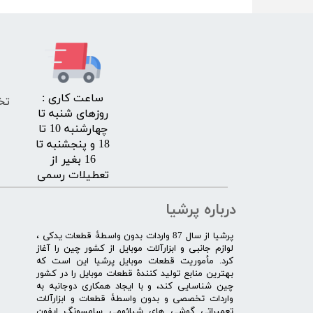
​ساعت کاری :
تخ
روزهای شنبه تا
چهارشنبه 10 تا
18 و پنجشنبه تا
16 بغیر از
تعطیلات رسمی
درباره پرشیا
​پرشیا از سال 87 واردات بدون واسطۀ قطعات یدکی ،
لوازم جانبی و ابزارآلات موبایل از کشور چین را آغاز
کرد. مأموریت قطعات موبایل پرشیا این است که
بهترین منابع تولید کنندۀ قطعات موبایل را در کشور
چین شناسایی کند، و با ایجاد همکاری دوجانبه به
واردات تخصصی و بدون واسطۀ قطعات و ابزارآلات
تعمیراتی گوشی های شیائومی سامسونگ ایفون