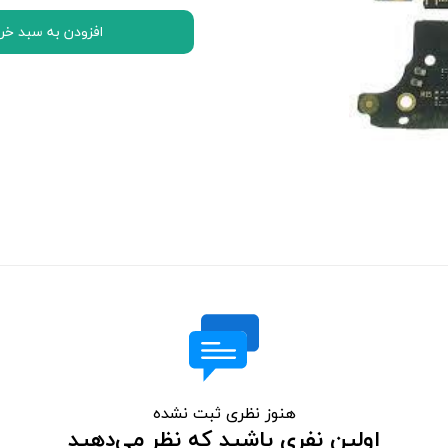
اچ تی سی HTC
افزودن به سبد خر
ال جی LG
موتورولا Motorola
نوکیا Nokia
سونی Sony
ایسوس ASUS
لنوو Lenovo
مایکروسافت سورفیس Microsoft Surface
هنوز نظری ثبت نشده
اولین نفری باشید که نظر می‌دهید