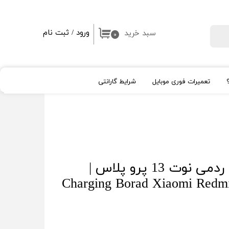
ورود
/
ثبت نام
سبد خرید
جستجو
۰
حساب کاربری من
تغییر گذر واژه
تعمیرات فوری موبایل
شرایط گارانتی
سفارشات
خروج از حساب کاربری
ال سی دی اپل Apple
شیشه لنز و قلم
High Copy
روکار
اپل واچ
برد شارژ شیائومی ردمی نوت 13 پرو پلاس |
آیپد
Charging Borad Xiaomi Redmi