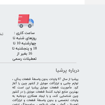
​ساعت کاری :
تخ
روزهای شنبه تا
چهارشنبه 10 تا
18 و پنجشنبه تا
16 بغیر از
تعطیلات رسمی
درباره پرشیا
​پرشیا از سال 87 واردات بدون واسطۀ قطعات یدکی ،
لوازم جانبی و ابزارآلات موبایل از کشور چین را آغاز
کرد. مأموریت قطعات موبایل پرشیا این است که
بهترین منابع تولید کنندۀ قطعات موبایل را در کشور
چین شناسایی کند، و با ایجاد همکاری دوجانبه به
واردات تخصصی و بدون واسطۀ قطعات و ابزارآلات
تعمیراتی گوشی های شیائومی سامسونگ ایفون