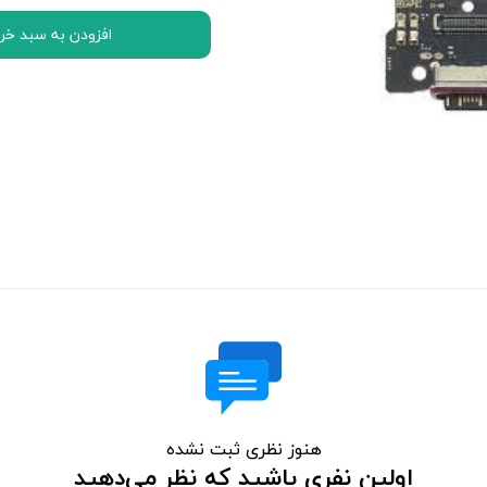
اچ تی سی HTC
افزودن به سبد خر
ال جی LG
موتورولا Motorola
نوکیا Nokia
سونی Sony
ایسوس ASUS
لنوو Lenovo
مایکروسافت سورفیس Microsoft Surface
هنوز نظری ثبت نشده
اولین نفری باشید که نظر می‌دهید