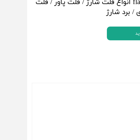
پرشیا flat / flex xiaomi انواع فلت شارژ / فلت پاور / فلت
/ برد شارژ
ید