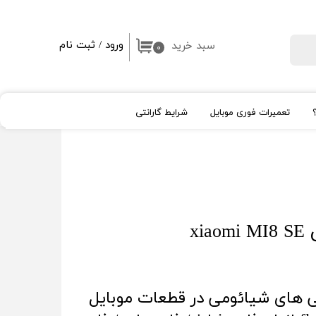
ورود
/
ثبت نام
سبد خرید
جستجو
۰
حساب کاربری من
تغییر گذر واژه
تعمیرات فوری موبایل
شرایط گارانتی
سفارشات
خروج از حساب کاربری
ال سی دی اپل Apple
شیشه لنز و قلم
High Copy
روکار
اپل واچ
xi
آیپد
 های شیائومی در قطعات موبایل