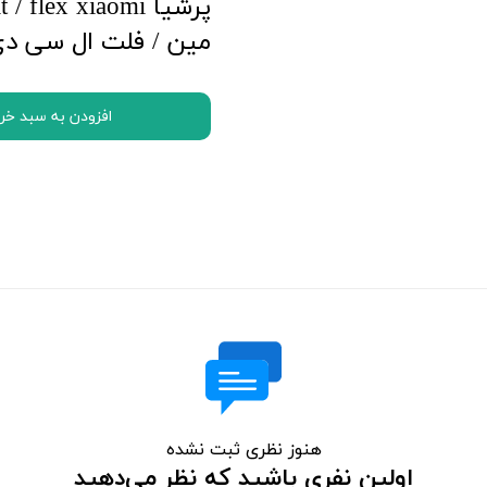
اچ تی سی HTC
مین / فلت ال سی دی 
ال جی LG
موتورولا Motorola
نوکیا Nokia
افزودن به سبد خر
سونی Sony
ایسوس ASUS
لنوو Lenovo
مایکروسافت سورفیس Microsoft Surface
هنوز نظری ثبت نشده
اولین نفری باشید که نظر می‌دهید