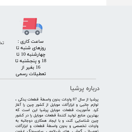
​ساعت کاری :
تخ
روزهای شنبه تا
چهارشنبه 10 تا
18 و پنجشنبه تا
16 بغیر از
تعطیلات رسمی
درباره پرشیا
​پرشیا از سال 87 واردات بدون واسطۀ قطعات یدکی ،
لوازم جانبی و ابزارآلات موبایل از کشور چین را آغاز
کرد. مأموریت قطعات موبایل پرشیا این است که
بهترین منابع تولید کنندۀ قطعات موبایل را در کشور
چین شناسایی کند، و با ایجاد همکاری دوجانبه به
واردات تخصصی و بدون واسطۀ قطعات و ابزارآلات
تعمیراتی گوشی های شیائومی سامسونگ ایفون