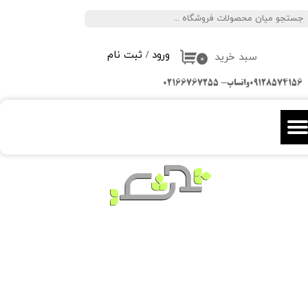
جستجو
حساب کاربری من
ورود
/
ثبت نام
سبد خرید
تغییر گذر واژه
۰
09128574156واتساپ- 02166767255
سفارشات
خروج از حساب کاربری