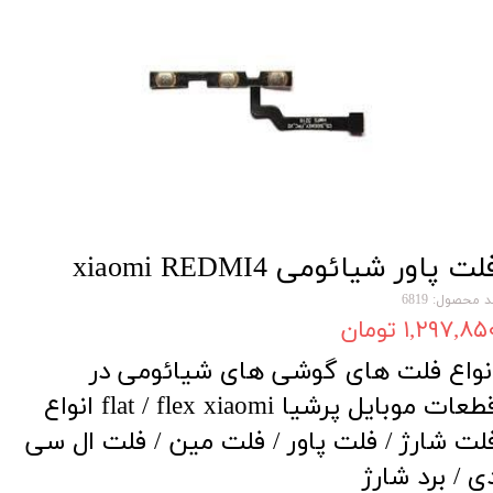
لت پاور شیائومی xiaomi REDMI4
 محصول: 6819
۱,۲۹۷,۸۵ تومان
نواع فلت های گوشی های شیائومی در
قطعات موبایل پرشیا flat / flex xiaomi انواع
لت شارژ / فلت پاور / فلت مین / فلت ال سی
ی / برد شارژ