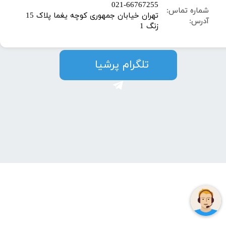
​021-66767255
شماره تماس:
تهران خیابان جمهوری کوچه یغما پلاک 15
آدرس:
زنگ 1
​​​​تلگرام پرشیا