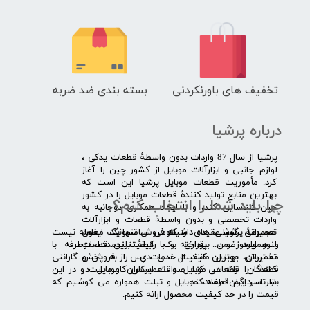
تخفیف های باورنکردنی
بسته بندی ضد ضربه
درباره پرشیا
​پرشیا از سال 87 واردات بدون واسطۀ قطعات یدکی ،
لوازم جانبی و ابزارآلات موبایل از کشور چین را آغاز
کرد. مأموریت قطعات موبایل پرشیا این است که
بهترین منابع تولید کنندۀ قطعات موبایل را در کشور
چرا باید شما را انتخاب کنم؟
چین شناسایی کند، و با ایجاد همکاری دوجانبه به
واردات تخصصی و بدون واسطۀ قطعات و ابزارآلات
​​ ​مجموعۀ پرشیا عقیده دارد که فروش تنها یک معامله نیست
تعمیراتی گوشی های شیائومی سامسونگ ایفون
و همواره ضمن برقراری یک رابطۀ بلندمدت دوطرفه با
لنوو ایسوز و .... پرداخته و با کیفیت­ترین قطعات
مشتریان، بهترین کیفیت خدمات پس از فروش و گارانتی
تعمیراتی موبایل مانند ال سی دی را به پخش
قطعات را ارائه می­ کند. صداقت اساس کار ماست و در این
کنندگان قطعات موبایل و تعمیرکاران موبایل در
بازار سردرگم قطعات موبایل و تبلت همواره می کوشیم که
سرتاسر ایران عرضه کند.
قیمت را در حد کیفیت محصول ارائه کنیم.