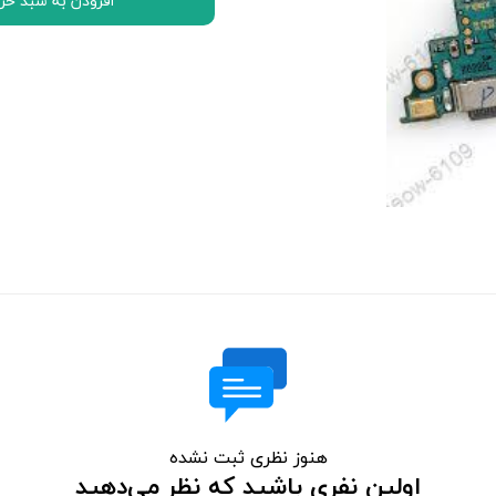
افزودن به سبد خر
اچ تی سی HTC
ال جی LG
موتورولا Motorola
نوکیا Nokia
سونی Sony
ایسوس ASUS
لنوو Lenovo
مایکروسافت سورفیس Microsoft Surface
هنوز نظری ثبت نشده
اولین نفری باشید که نظر می‌دهید