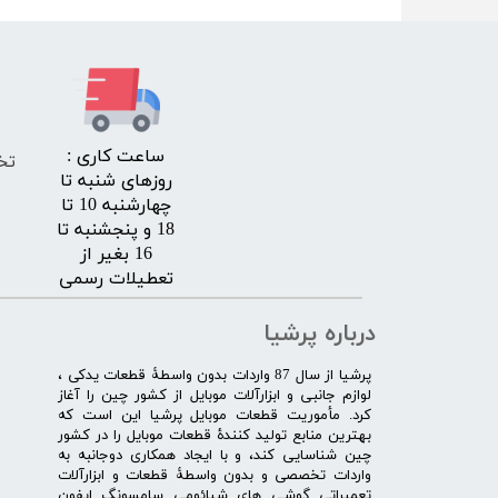
​ساعت کاری :
تخ
روزهای شنبه تا
چهارشنبه 10 تا
18 و پنجشنبه تا
16 بغیر از
تعطیلات رسمی
درباره پرشیا
​پرشیا از سال 87 واردات بدون واسطۀ قطعات یدکی ،
لوازم جانبی و ابزارآلات موبایل از کشور چین را آغاز
کرد. مأموریت قطعات موبایل پرشیا این است که
بهترین منابع تولید کنندۀ قطعات موبایل را در کشور
چین شناسایی کند، و با ایجاد همکاری دوجانبه به
واردات تخصصی و بدون واسطۀ قطعات و ابزارآلات
تعمیراتی گوشی های شیائومی سامسونگ ایفون