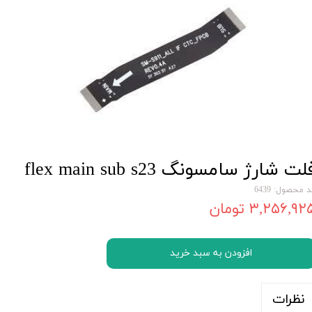
لت شارژ سامسونگ flex main sub s23
 محصول: 6439
۳,۲۵۶,۹۲ تومان
افزودن به سبد خرید
نظرات