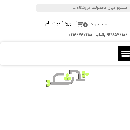
جستجو
حساب کاربری من
ورود
/
ثبت نام
سبد خرید
تغییر گذر واژه
۰
09128574156واتساپ- 02166767255
سفارشات
خروج از حساب کاربری