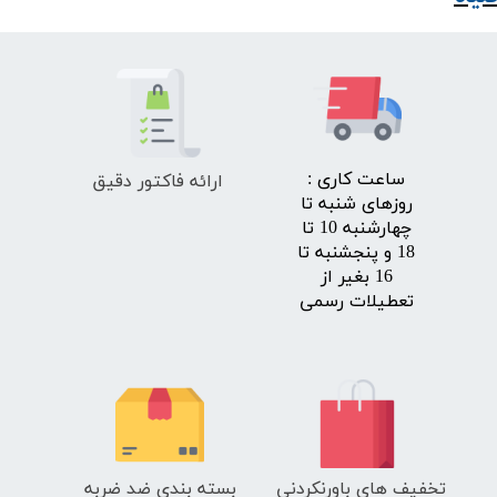
ارائه فاکتور دقیق
​ساعت کاری :
روزهای شنبه تا
چهارشنبه 10 تا
18 و پنجشنبه تا
16 بغیر از
تعطیلات رسمی
تخفیف های باورنکردنی
بسته بندی ضد ضربه