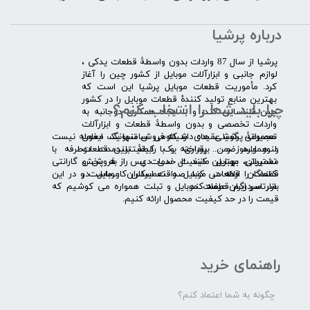
درباره پرشیا
​پرشیا از سال 87 واردات بدون واسطۀ قطعات یدکی ،
لوازم جانبی و ابزارآلات موبایل از کشور چین را آغاز
کرد. مأموریت قطعات موبایل پرشیا این است که
بهترین منابع تولید کنندۀ قطعات موبایل را در کشور
چرا باید شما را انتخاب کنم؟
چین شناسایی کند، و با ایجاد همکاری دوجانبه به
واردات تخصصی و بدون واسطۀ قطعات و ابزارآلات
​​ ​مجموعۀ پرشیا عقیده دارد که فروش تنها یک معامله نیست
تعمیراتی گوشی های شیائومی سامسونگ ایفون
و همواره ضمن برقراری یک رابطۀ بلندمدت دوطرفه با
لنوو ایسوز و .... پرداخته و با کیفیت­ترین قطعات
مشتریان، بهترین کیفیت خدمات پس از فروش و گارانتی
تعمیراتی موبایل مانند ال سی دی را به پخش
قطعات را ارائه می­ کند. صداقت اساس کار ماست و در این
کنندگان قطعات موبایل و تعمیرکاران موبایل در
بازار سردرگم قطعات موبایل و تبلت همواره می کوشیم که
سرتاسر ایران عرضه کند.
قیمت را در حد کیفیت محصول ارائه کنیم.
راهنمای خرید
چگونه به شما اعتماد کنم؟