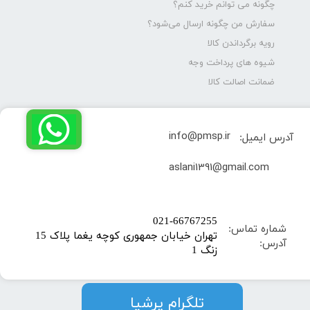
چگونه می توانم خرید کنم؟
سفارش من چگونه ارسال می‌شود؟
رویه برگرداندن کالا
شیوه های پرداخت وجه
ضمانت اصالت کالا
info@pmsp.ir
آدرس ایمیل:
​aslani1391@gmail.com
​021-66767255
شماره تماس:
تهران خیابان جمهوری کوچه یغما پلاک 15
آدرس:
زنگ 1
​​​​تلگرام پرشیا