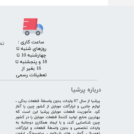
​ساعت کاری :
تخ
روزهای شنبه تا
چهارشنبه 10 تا
18 و پنجشنبه تا
16 بغیر از
تعطیلات رسمی
درباره پرشیا
​پرشیا از سال 87 واردات بدون واسطۀ قطعات یدکی ،
لوازم جانبی و ابزارآلات موبایل از کشور چین را آغاز
کرد. مأموریت قطعات موبایل پرشیا این است که
بهترین منابع تولید کنندۀ قطعات موبایل را در کشور
چین شناسایی کند، و با ایجاد همکاری دوجانبه به
واردات تخصصی و بدون واسطۀ قطعات و ابزارآلات
تعمیراتی گوشی های شیائومی سامسونگ ایفون