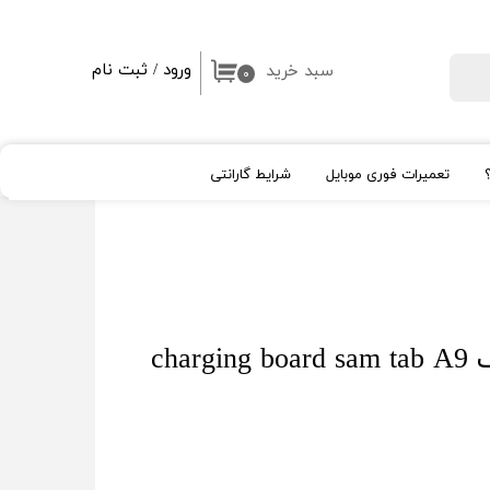
ورود
/
ثبت نام
سبد خرید
جستجو
۰
حساب کاربری من
تغییر گذر واژه
تعمیرات فوری موبایل
شرایط گارانتی
سفارشات
خروج از حساب کاربری
ال سی دی اپل Apple
شیشه لنز و قلم
High Copy
روکار
اپل واچ
برد شارژ سامسونگ charging board sam tab A9
آیپد