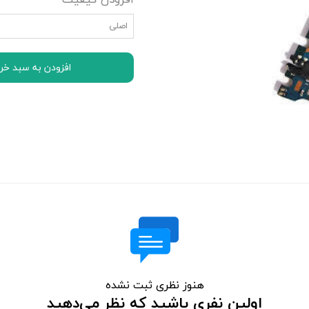
افزودن کیفیت
اچ تی سی HTC
اصلی
ال جی LG
موتورولا Motorola
افزودن به سبد خر
نوکیا Nokia
سونی Sony
ایسوس ASUS
لنوو Lenovo
مایکروسافت سورفیس Microsoft Surface
هنوز نظری ثبت نشده
اولین نفری باشید که نظر می‌دهید