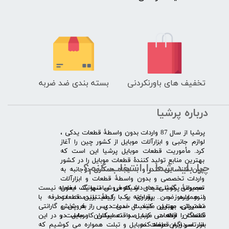
تخفیف های باورنکردنی
بسته بندی ضد ضربه
درباره پرشیا
​پرشیا از سال 87 واردات بدون واسطۀ قطعات یدکی ،
لوازم جانبی و ابزارآلات موبایل از کشور چین را آغاز
کرد. مأموریت قطعات موبایل پرشیا این است که
بهترین منابع تولید کنندۀ قطعات موبایل را در کشور
چرا باید شما را انتخاب کنم؟
چین شناسایی کند، و با ایجاد همکاری دوجانبه به
واردات تخصصی و بدون واسطۀ قطعات و ابزارآلات
​​ ​مجموعۀ پرشیا عقیده دارد که فروش تنها یک معامله نیست
تعمیراتی گوشی های شیائومی سامسونگ ایفون
و همواره ضمن برقراری یک رابطۀ بلندمدت دوطرفه با
لنوو ایسوز و .... پرداخته و با کیفیت­ترین قطعات
مشتریان، بهترین کیفیت خدمات پس از فروش و گارانتی
تعمیراتی موبایل مانند ال سی دی را به پخش
قطعات را ارائه می­ کند. صداقت اساس کار ماست و در این
کنندگان قطعات موبایل و تعمیرکاران موبایل در
بازار سردرگم قطعات موبایل و تبلت همواره می کوشیم که
سرتاسر ایران عرضه کند.