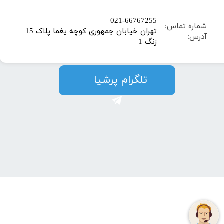
​021-66767255
شماره تماس:
تهران خیابان جمهوری کوچه یغما پلاک 15
آدرس:
زنگ 1
​​​​تلگرام پرشیا