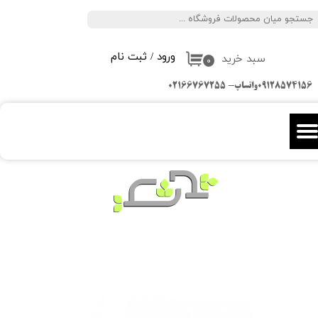
جستجو
حساب کاربری من
ورود
/
ثبت نام
سبد خرید
تغییر گذر واژه
۰
09128574156واتساپ- 02166767255
سفارشات
خروج از حساب کاربری