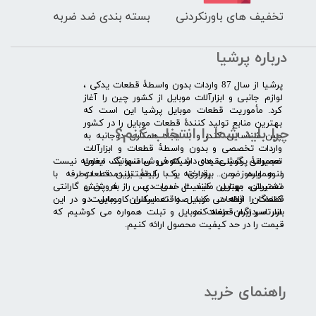
تخفیف های باورنکردنی
بسته بندی ضد ضربه
درباره پرشیا
​پرشیا از سال 87 واردات بدون واسطۀ قطعات یدکی ،
لوازم جانبی و ابزارآلات موبایل از کشور چین را آغاز
کرد. مأموریت قطعات موبایل پرشیا این است که
بهترین منابع تولید کنندۀ قطعات موبایل را در کشور
چرا باید شما را انتخاب کنم؟
چین شناسایی کند، و با ایجاد همکاری دوجانبه به
واردات تخصصی و بدون واسطۀ قطعات و ابزارآلات
​​ ​مجموعۀ پرشیا عقیده دارد که فروش تنها یک معامله نیست
تعمیراتی گوشی های شیائومی سامسونگ ایفون
و همواره ضمن برقراری یک رابطۀ بلندمدت دوطرفه با
لنوو ایسوز و .... پرداخته و با کیفیت­ترین قطعات
مشتریان، بهترین کیفیت خدمات پس از فروش و گارانتی
تعمیراتی موبایل مانند ال سی دی را به پخش
قطعات را ارائه می­ کند. صداقت اساس کار ماست و در این
کنندگان قطعات موبایل و تعمیرکاران موبایل در
بازار سردرگم قطعات موبایل و تبلت همواره می کوشیم که
سرتاسر ایران عرضه کند.
قیمت را در حد کیفیت محصول ارائه کنیم.
راهنمای خرید