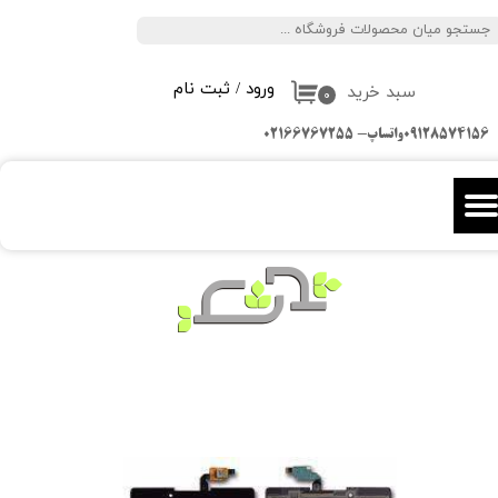
جستجو
حساب کاربری من
ورود
/
ثبت نام
سبد خرید
تغییر گذر واژه
۰
09128574156واتساپ- 02166767255
سفارشات
خروج از حساب کاربری