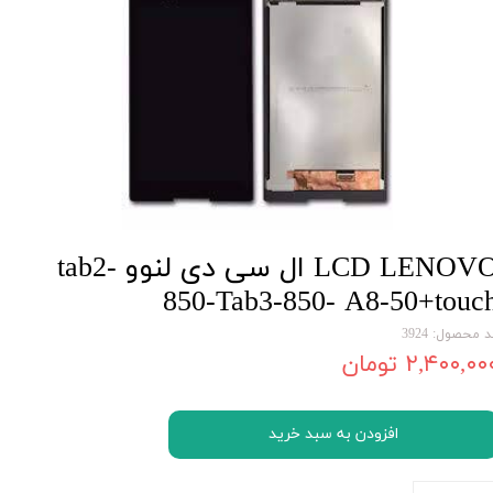
LCD LENOVO ال سی دی لنوو tab2-
850-Tab3-850- A8-50+touc
 محصول: 3924
۲,۴۰۰,۰۰ تومان
افزودن به سبد خرید