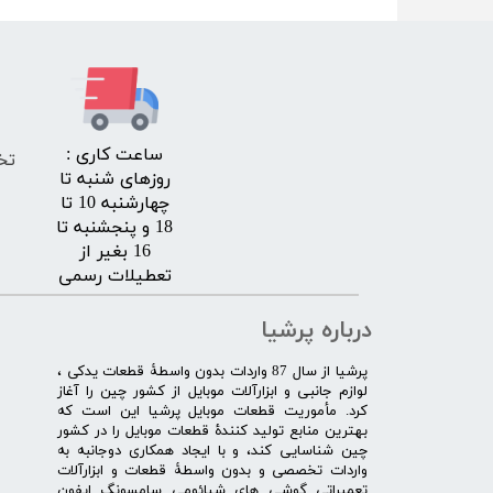
​ساعت کاری :
تخ
روزهای شنبه تا
چهارشنبه 10 تا
18 و پنجشنبه تا
16 بغیر از
تعطیلات رسمی
درباره پرشیا
​پرشیا از سال 87 واردات بدون واسطۀ قطعات یدکی ،
لوازم جانبی و ابزارآلات موبایل از کشور چین را آغاز
کرد. مأموریت قطعات موبایل پرشیا این است که
بهترین منابع تولید کنندۀ قطعات موبایل را در کشور
چین شناسایی کند، و با ایجاد همکاری دوجانبه به
واردات تخصصی و بدون واسطۀ قطعات و ابزارآلات
تعمیراتی گوشی های شیائومی سامسونگ ایفون