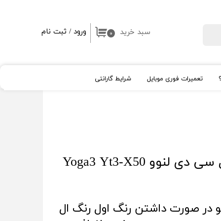
ورود
/
ثبت نام
سبد خرید
جستجو
۰
حساب کاربری من
تغییر گذر واژه
تعمیرات فوری موبایل
شرایط گارانتی
سفارشات
خروج از حساب کاربری
ال سی دی اپل Apple
شیشه لنز و قلم
High Copy
روکار
اپل واچ
آیپد
و در صورت داشتن رنگ اول رنگ ال