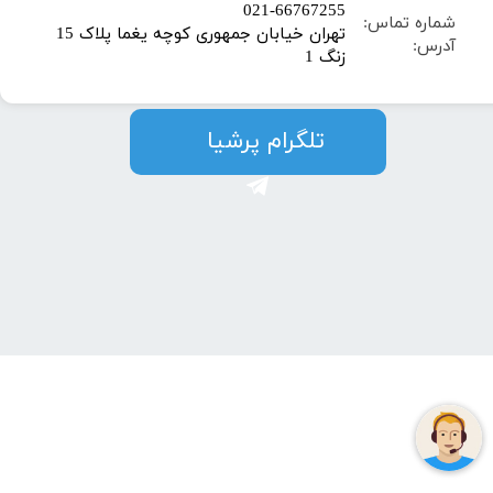
​021-66767255
شماره تماس:
تهران خیابان جمهوری کوچه یغما پلاک 15
آدرس:
زنگ 1
​​​​تلگرام پرشیا