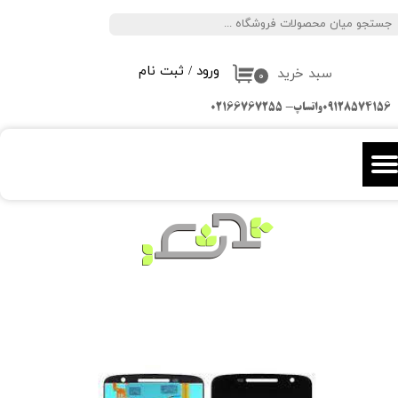
جستجو
حساب کاربری من
ورود
/
ثبت نام
سبد خرید
تغییر گذر واژه
۰
09128574156واتساپ- 02166767255
سفارشات
خروج از حساب کاربری