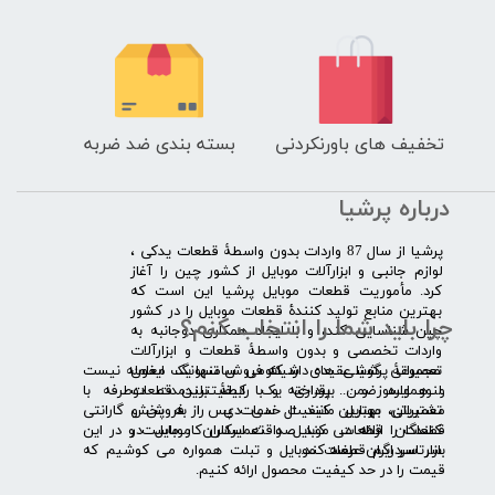
تخفیف های باورنکردنی
بسته بندی ضد ضربه
درباره پرشیا
​پرشیا از سال 87 واردات بدون واسطۀ قطعات یدکی ،
لوازم جانبی و ابزارآلات موبایل از کشور چین را آغاز
کرد. مأموریت قطعات موبایل پرشیا این است که
بهترین منابع تولید کنندۀ قطعات موبایل را در کشور
چرا باید شما را انتخاب کنم؟
چین شناسایی کند، و با ایجاد همکاری دوجانبه به
واردات تخصصی و بدون واسطۀ قطعات و ابزارآلات
​​ ​مجموعۀ پرشیا عقیده دارد که فروش تنها یک معامله نیست
تعمیراتی گوشی های شیائومی سامسونگ ایفون
و همواره ضمن برقراری یک رابطۀ بلندمدت دوطرفه با
لنوو ایسوز و .... پرداخته و با کیفیت­ترین قطعات
مشتریان، بهترین کیفیت خدمات پس از فروش و گارانتی
تعمیراتی موبایل مانند ال سی دی را به پخش
قطعات را ارائه می­ کند. صداقت اساس کار ماست و در این
کنندگان قطعات موبایل و تعمیرکاران موبایل در
بازار سردرگم قطعات موبایل و تبلت همواره می کوشیم که
سرتاسر ایران عرضه کند.
قیمت را در حد کیفیت محصول ارائه کنیم.