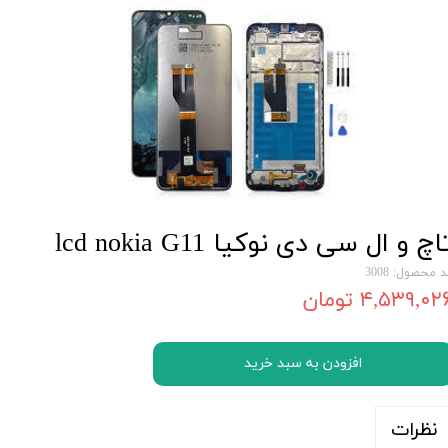
اچ و ال سی دی نوکیا lcd nokia G11
 محصول: 3008
۴,۵۳۹,۰۲ تومان
افزودن به سبد خرید
نظرات