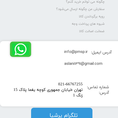
چگونه می توانم خرید کنم؟
سفارش من چگونه ارسال می‌شود؟
رویه برگرداندن کالا
شیوه های پرداخت وجه
ضمانت اصالت کالا
info@pmsp.ir
آدرس ایمیل:
​aslani1391@gmail.com
​021-66767255
شماره تماس:
تهران خیابان جمهوری کوچه یغما پلاک 15
آدرس:
زنگ 1
​​​​تلگرام پرشیا