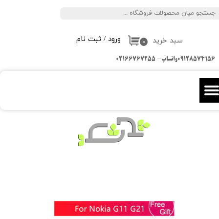
جستجو
حساب کاربری من
ورود
/
ثبت نام
سبد خرید
تغییر گذر واژه
۰
09128574156واتساپ- 02166767255
سفارشات
خروج از حساب کاربری