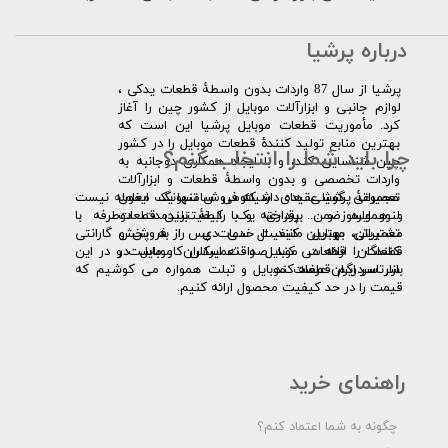
درباره پرشیا
​پرشیا از سال 87 واردات بدون واسطۀ قطعات یدکی ،
لوازم جانبی و ابزارآلات موبایل از کشور چین را آغاز
کرد. مأموریت قطعات موبایل پرشیا این است که
بهترین منابع تولید کنندۀ قطعات موبایل را در کشور
چرا باید شما را انتخاب کنم؟
چین شناسایی کند، و با ایجاد همکاری دوجانبه به
واردات تخصصی و بدون واسطۀ قطعات و ابزارآلات
​​ ​مجموعۀ پرشیا عقیده دارد که فروش تنها یک معامله نیست
تعمیراتی گوشی های شیائومی سامسونگ ایفون
و همواره ضمن برقراری یک رابطۀ بلندمدت دوطرفه با
لنوو ایسوز و .... پرداخته و با کیفیت­ترین قطعات
مشتریان، بهترین کیفیت خدمات پس از فروش و گارانتی
تعمیراتی موبایل مانند ال سی دی را به پخش
قطعات را ارائه می­ کند. صداقت اساس کار ماست و در این
کنندگان قطعات موبایل و تعمیرکاران موبایل در
بازار سردرگم قطعات موبایل و تبلت همواره می کوشیم که
سرتاسر ایران عرضه کند.
قیمت را در حد کیفیت محصول ارائه کنیم.
راهنمای خرید
چگونه به شما اعتماد کنم؟