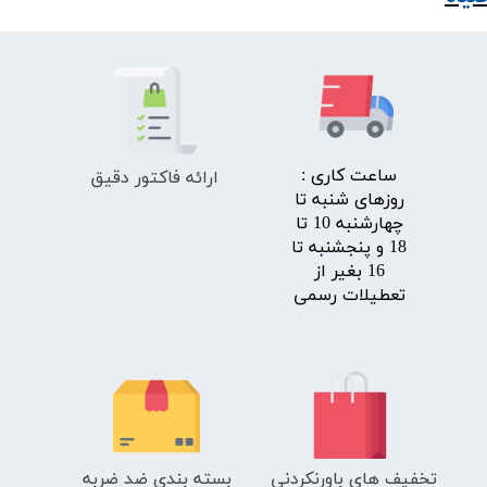
ارائه فاکتور دقیق
​ساعت کاری :
روزهای شنبه تا
چهارشنبه 10 تا
18 و پنجشنبه تا
16 بغیر از
تعطیلات رسمی
تخفیف های باورنکردنی
بسته بندی ضد ضربه