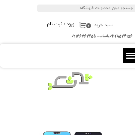
جستجو
حساب کاربری من
ورود
/
ثبت نام
سبد خرید
تغییر گذر واژه
۰
09128574156واتساپ- 02166767255
سفارشات
خروج از حساب کاربری