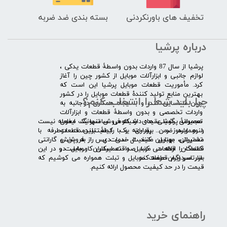
تخفیف های باورنکردنی
بسته بندی ضد ضربه
درباره پرشیا
​پرشیا از سال 87 واردات بدون واسطۀ قطعات یدکی ،
لوازم جانبی و ابزارآلات موبایل از کشور چین را آغاز
کرد. مأموریت قطعات موبایل پرشیا این است که
بهترین منابع تولید کنندۀ قطعات موبایل را در کشور
چرا باید شما را انتخاب کنم؟
چین شناسایی کند، و با ایجاد همکاری دوجانبه به
واردات تخصصی و بدون واسطۀ قطعات و ابزارآلات
​​ ​مجموعۀ پرشیا عقیده دارد که فروش تنها یک معامله نیست
تعمیراتی گوشی های شیائومی سامسونگ ایفون
و همواره ضمن برقراری یک رابطۀ بلندمدت دوطرفه با
لنوو ایسوز و .... پرداخته و با کیفیت­ترین قطعات
مشتریان، بهترین کیفیت خدمات پس از فروش و گارانتی
تعمیراتی موبایل مانند ال سی دی را به پخش
قطعات را ارائه می­ کند. صداقت اساس کار ماست و در این
کنندگان قطعات موبایل و تعمیرکاران موبایل در
بازار سردرگم قطعات موبایل و تبلت همواره می کوشیم که
سرتاسر ایران عرضه کند.
قیمت را در حد کیفیت محصول ارائه کنیم.
راهنمای خرید