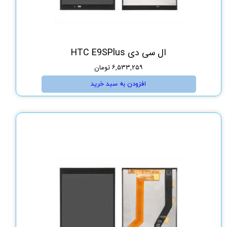
ال سی دی HTC E9SPlus
۶,۵۳۳,۲۵۹ تومان
افزودن به سبد خرید