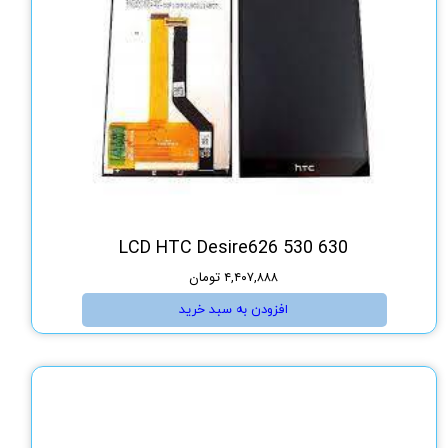
LCD HTC Desire626 530 630
۴,۴۰۷,۸۸۸ تومان
افزودن به سبد خرید