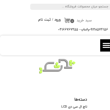
جستجو
حساب کاربری من
ورود
/
ثبت نام
سبد خرید
تغییر گذر واژه
۰
09128574156واتساپ- 02166767255
سفارشات
خروج از حساب کاربری
دسته‌ها
تاچ ال سی دی LCD