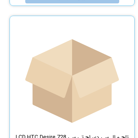
تاچ و ال سی دی اچ تی سی LCD HTC Desire 728