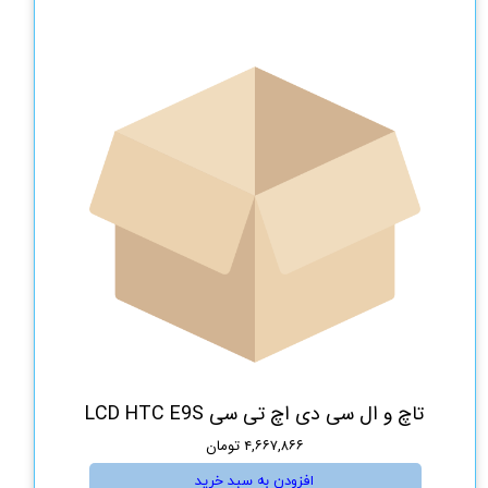
تاچ و ال سی دی اچ تی سی LCD HTC E9S
۴,۶۶۷,۸۶۶ تومان
افزودن به سبد خرید