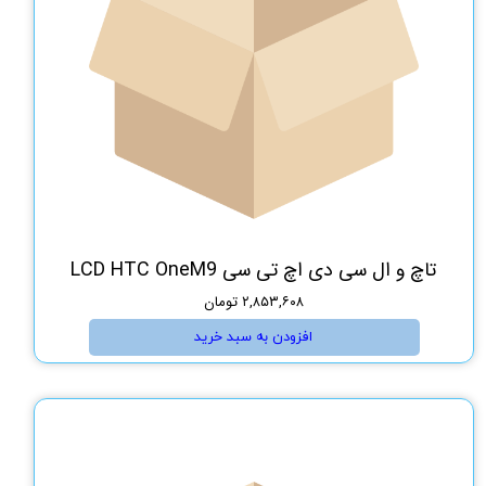
تاچ و ال سی دی اچ تی سی LCD HTC OneM9
۲,۸۵۳,۶۰۸ تومان
افزودن به سبد خرید