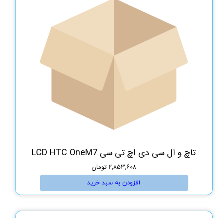
تاچ و ال سی دی اچ تی سی LCD HTC OneM7
۲,۸۵۳,۶۰۸ تومان
افزودن به سبد خرید