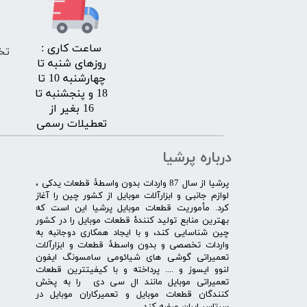
​ساعت کاری :
تخ
روزهای شنبه تا
چهارشنبه 10 تا
18 و پنجشنبه تا
16 بغیر از
تعطیلات رسمی
درباره پرشیا
​پرشیا از سال 87 واردات بدون واسطۀ قطعات یدکی ،
لوازم جانبی و ابزارآلات موبایل از کشور چین را آغاز
کرد. مأموریت قطعات موبایل پرشیا این است که
بهترین منابع تولید کنندۀ قطعات موبایل را در کشور
چین شناسایی کند، و با ایجاد همکاری دوجانبه به
واردات تخصصی و بدون واسطۀ قطعات و ابزارآلات
تعمیراتی گوشی های شیائومی سامسونگ ایفون
لنوو ایسوز و .... پرداخته و با کیفیت­ترین قطعات
تعمیراتی موبایل مانند ال سی دی را به پخش
کنندگان قطعات موبایل و تعمیرکاران موبایل در