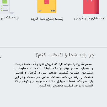
اچ تی سی HTC
ال جی LG
فیف های باورنکردنی
ارائه فاکتور
موتورولا Motorola
بسته بندی ضد ضربه
نوکیا Nokia
سونی Sony
ایسوس ASUS
لنوو Lenovo
مایکروسافت سورفیس Microsoft Surface
چرا باید شما را انتخاب کنم؟
ر
​​ ​مجموعۀ پرشیا عقیده دارد که فروش تنها یک معامله نیست
و همواره ضمن برقراری یک رابطۀ بلندمدت دوطرفه با
مشتریان، بهترین کیفیت خدمات پس از فروش و گارانتی
قطعات را ارائه می­ کند. صداقت اساس کار ماست و در این
بازار سردرگم قطعات موبایل و تبلت همواره می کوشیم که
قیمت را در حد کیفیت محصول ارائه کنیم.