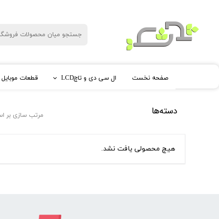
صفحه نخست
ال سی دی و تاچLCD
قطعات موبایل 
فلت و دوربین
ال سی دی ریلمی
تاچ گلس
قاب و
دسته‌ها
مرتب سازی بر ا
سام
تاچ
اپل
تاچ 
تاچ 
شیا
هیچ محصولی یافت نشد.
هوا
تاچ
برند های 
ال سی دی هوآوی Huawei
ال سی 