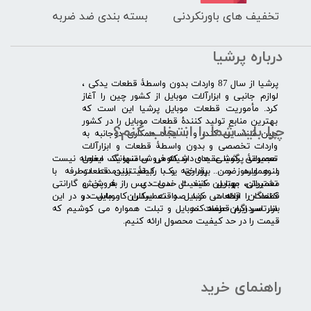
تخفیف های باورنکردنی
بسته بندی ضد ضربه
درباره پرشیا
​پرشیا از سال 87 واردات بدون واسطۀ قطعات یدکی ،
لوازم جانبی و ابزارآلات موبایل از کشور چین را آغاز
کرد. مأموریت قطعات موبایل پرشیا این است که
بهترین منابع تولید کنندۀ قطعات موبایل را در کشور
چرا باید شما را انتخاب کنم؟
چین شناسایی کند، و با ایجاد همکاری دوجانبه به
واردات تخصصی و بدون واسطۀ قطعات و ابزارآلات
​​ ​مجموعۀ پرشیا عقیده دارد که فروش تنها یک معامله نیست
تعمیراتی گوشی های شیائومی سامسونگ ایفون
و همواره ضمن برقراری یک رابطۀ بلندمدت دوطرفه با
لنوو ایسوز و .... پرداخته و با کیفیت­ترین قطعات
مشتریان، بهترین کیفیت خدمات پس از فروش و گارانتی
تعمیراتی موبایل مانند ال سی دی را به پخش
قطعات را ارائه می­ کند. صداقت اساس کار ماست و در این
کنندگان قطعات موبایل و تعمیرکاران موبایل در
بازار سردرگم قطعات موبایل و تبلت همواره می کوشیم که
سرتاسر ایران عرضه کند.
قیمت را در حد کیفیت محصول ارائه کنیم.
راهنمای خرید