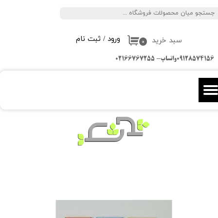
جستجو
حساب کاربری من
ورود
/
ثبت نام
سبد خرید
تغییر گذر واژه
۰
09128574156واتساپ- 02166767255
سفارشات
خروج از حساب کاربری