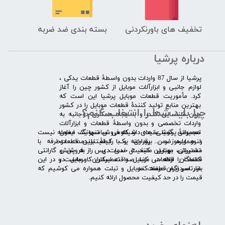
تخفیف های باورنکردنی
بسته بندی ضد ضربه
درباره پرشیا
​پرشیا از سال 87 واردات بدون واسطۀ قطعات یدکی ،
لوازم جانبی و ابزارآلات موبایل از کشور چین را آغاز
کرد. مأموریت قطعات موبایل پرشیا این است که
بهترین منابع تولید کنندۀ قطعات موبایل را در کشور
چرا باید شما را انتخاب کنم؟
چین شناسایی کند، و با ایجاد همکاری دوجانبه به
واردات تخصصی و بدون واسطۀ قطعات و ابزارآلات
​​ ​مجموعۀ پرشیا عقیده دارد که فروش تنها یک معامله نیست
تعمیراتی گوشی های شیائومی سامسونگ ایفون
و همواره ضمن برقراری یک رابطۀ بلندمدت دوطرفه با
لنوو ایسوز و .... پرداخته و با کیفیت­ترین قطعات
مشتریان، بهترین کیفیت خدمات پس از فروش و گارانتی
تعمیراتی موبایل مانند ال سی دی را به پخش
قطعات را ارائه می­ کند. صداقت اساس کار ماست و در این
کنندگان قطعات موبایل و تعمیرکاران موبایل در
بازار سردرگم قطعات موبایل و تبلت همواره می کوشیم که
سرتاسر ایران عرضه کند.
قیمت را در حد کیفیت محصول ارائه کنیم.