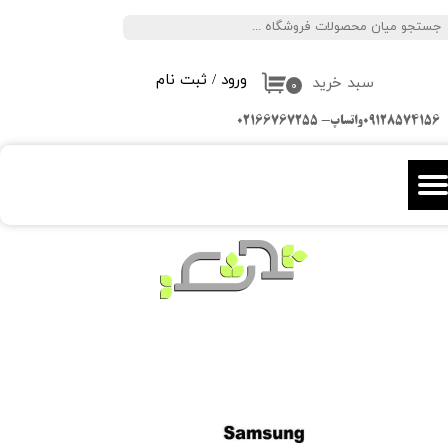
جستجو
حساب کاربری من
ورود
/
ثبت نام
سبد خرید
تغییر گذر واژه
۰
09128574156واتساپ- 02166767255
سفارشات
خروج از حساب کاربری