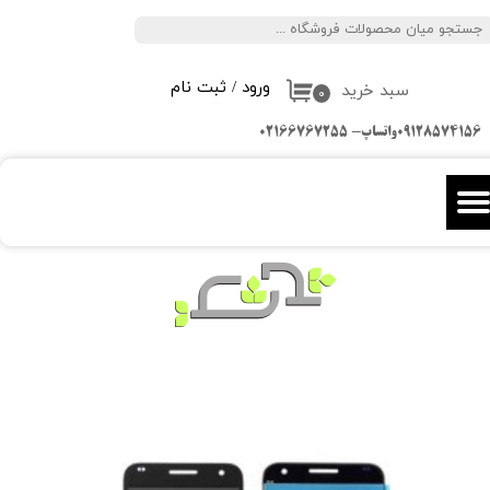
جستجو
حساب کاربری من
ورود
/
ثبت نام
سبد خرید
تغییر گذر واژه
۰
09128574156واتساپ- 02166767255
سفارشات
خروج از حساب کاربری