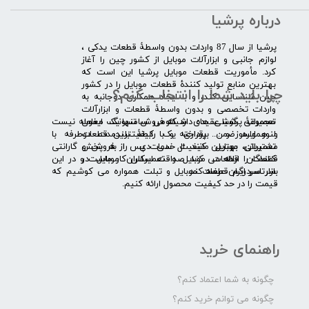
درباره پرشیا
​پرشیا از سال 87 واردات بدون واسطۀ قطعات یدکی ،
لوازم جانبی و ابزارآلات موبایل از کشور چین را آغاز
کرد. مأموریت قطعات موبایل پرشیا این است که
بهترین منابع تولید کنندۀ قطعات موبایل را در کشور
چرا باید شما را انتخاب کنم؟
چین شناسایی کند، و با ایجاد همکاری دوجانبه به
واردات تخصصی و بدون واسطۀ قطعات و ابزارآلات
​​ ​مجموعۀ پرشیا عقیده دارد که فروش تنها یک معامله نیست
تعمیراتی گوشی های شیائومی سامسونگ ایفون
و همواره ضمن برقراری یک رابطۀ بلندمدت دوطرفه با
لنوو ایسوز و .... پرداخته و با کیفیت­ترین قطعات
مشتریان، بهترین کیفیت خدمات پس از فروش و گارانتی
تعمیراتی موبایل مانند ال سی دی را به پخش
قطعات را ارائه می­ کند. صداقت اساس کار ماست و در این
کنندگان قطعات موبایل و تعمیرکاران موبایل در
بازار سردرگم قطعات موبایل و تبلت همواره می کوشیم که
سرتاسر ایران عرضه کند.
قیمت را در حد کیفیت محصول ارائه کنیم.
راهنمای خرید
چگونه به شما اعتماد کنم؟
چگونه می توانم خرید کنم؟