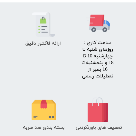
ارائه فاکتور دقیق
​ساعت کاری :
روزهای شنبه تا
چهارشنبه 10 تا
18 و پنجشنبه تا
16 بغیر از
تعطیلات رسمی
تخفیف های باورنکردنی
بسته بندی ضد ضربه