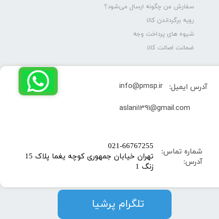
سفارش من چگونه ارسال می‌شود؟
رویه برگرداندن کالا
شیوه های پرداخت وجه
ضمانت اصالت کالا
info@pmsp.ir
آدرس ایمیل:
​aslani1391@gmail.com
​021-66767255
شماره تماس:
تهران خیابان جمهوری کوچه یغما پلاک 15
آدرس:
زنگ 1
​​​​تلگرام پرشیا